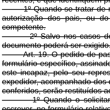
1º Quando se tratar de men
autorização dos pais, ou d
competente.
2º Salvo nos casos de jus
documento poderá ser exigido
Art. 19. O pedido de p
formulário específico, assinad
este incapaz, pelo seu repre
expedidor, acompanhado dos d
conferidos, serão restituídos ao 
1º Quando o solicitante 
escrever, no formulário relati