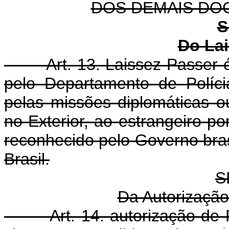
DOS DEMAIS DO
S
Do La
Art. 13. Laissez-Passer
pelo Departamento de Polícia
pelas missões diplomáticas ou
no Exterior, ao estrangeiro 
reconhecido pelo Governo brasi
Brasil.
S
Da Autorização
Art. 14. autorização de