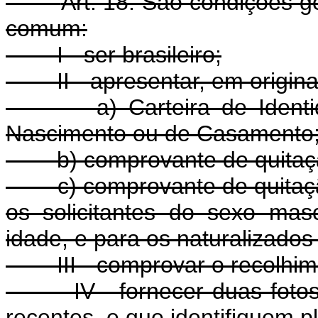
Art. 18. São condições g
comum:
I - ser brasileiro;
II - apresentar, em origina
a) Carteira de Identidade
Nascimento ou de Casamento
b) comprovante de quitação 
c) comprovante de quitação 
os solicitantes do sexo mas
idade, e para os naturalizados
III - comprovar o recolhime
IV - fornecer duas fotos n
recentes, e que identifiquem pl