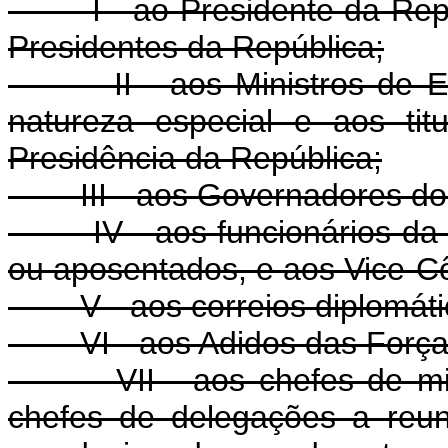
I - ao Presidente da Repúbl
Presidentes da República;
II - aos Ministros de Est
natureza especial e aos tit
Presidência da República;
III - aos Governadores dos E
IV - aos funcionários da Ca
ou aposentados, e aos Vice-Cô
V - aos correios diplomáti
VI - aos Adidos das Força
VII - aos chefes de missõ
chefes de delegações a reun