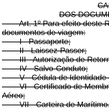
CA
DOS DOCUM
Art. 1º Para efeito dest
documentos de viagem:
I - Passaporte;
II - Laissez-Passer;
III - Autorização de Retorno
IV - Salvo-Conduto;
V - Cédula de Identidade de
VI - Certificado de Membro 
Aéreo;
VII - Carteira de Marítimo