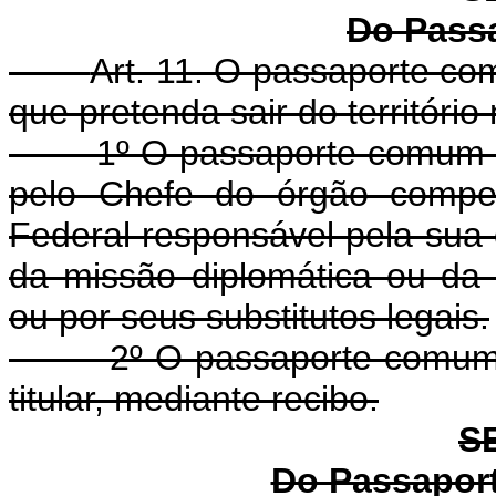
Do Pass
Art. 11. O passaporte co
que pretenda sair do território 
1º O passaporte comum será 
pelo Chefe do órgão compet
Federal responsável pela sua 
da missão diplomática ou da 
ou por seus substitutos legais.
2º O passaporte comum se
titular, mediante recibo.
S
Do Passaport