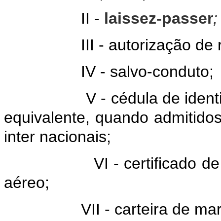
II -
laissez-passer
;
I - autorização de retor
 - salvo-conduto;
- cédula de identidade c
equivalente, quando admitidos
inter nacionais;
 - certificado de membro
aéreo;
I - carteira de marít