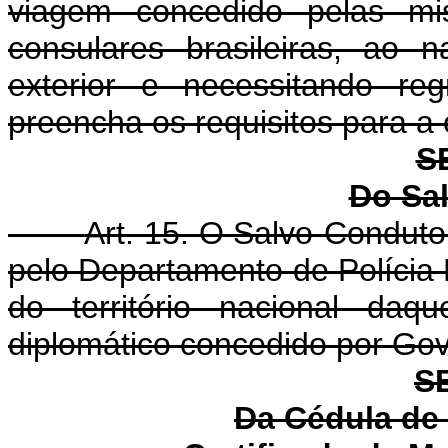
viagem concedido pelas mis
consulares brasileiras, ao n
exterior e necessitando reg
preencha os requisitos para a
S
Do Sa
Art. 15. O Salvo-Condut
pelo Departamento de Polícia F
do território nacional daqu
diplomático concedido por Gov
S
Da Cédula de 