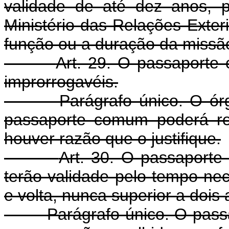
validade de até dez anos, p
Ministério das Relações Exter
função ou a duração da missão
Art. 29. O passaporte
improrrogavéis.
Parágrafo único. O órgão
passaporte comum poderá re
houver razão que o justifique.
Art. 30. O passaporte 
terão validade pelo tempo ne
e volta, nunca superior a dois 
Parágrafo único. O passapo