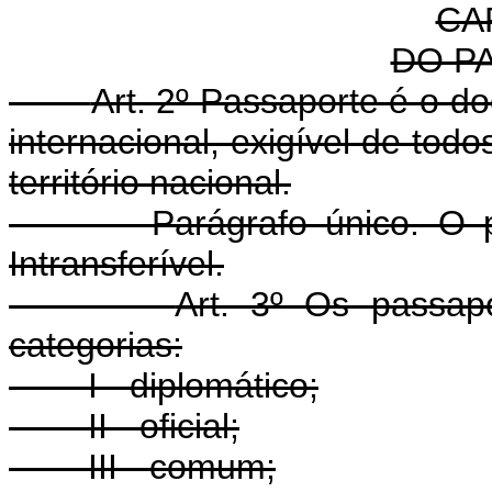
CAP
DO P
Art. 2º Passaporte é o d
internacional, exigível de todo
território nacional.
Parágrafo único. O pass
Intransferível.
Art. 3º Os passapo
categorias:
I - diplomático;
II - oficial;
III - comum;