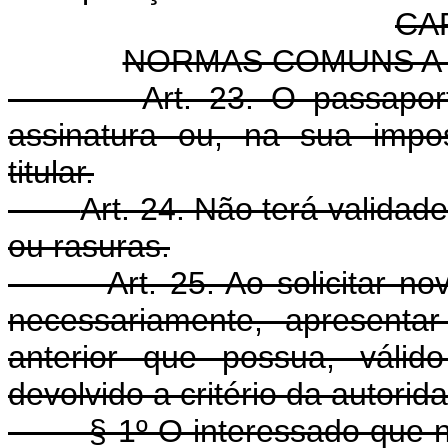
CA
NORMAS COMUNS A
Art. 23. O passapor
assinatura ou, na sua impos
titular.
Art. 24. Não terá valida
ou rasuras.
Art. 25. Ao solicitar n
necessariamente, apresenta
anterior que possua, válid
devolvido a critério da autori
§ 1º O interessado que não