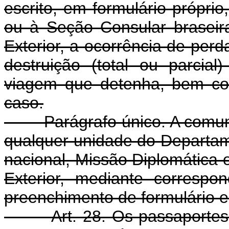
escrito, em formulário próprio
ou à Seção Consular braseir
Exterior, a ocorrência de perda
destruição (total ou parcia
viagem que detenha, bem co
caso.
Parágrafo único. A comunicaç
qualquer unidade do Departamen
nacional, Missão Diplomática o
Exterior, mediante corresp
preenchimento de formulário e
Art. 28. Os passaportes