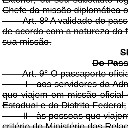
Chefe da missão diplomática o
Art. 8º A validade do pas
de acordo com a natureza da f
sua missão.
S
Do Pass
Art. 9° O passaporte ofici
I - aos servidores da Admin
que viajem em missão oficial
Estadual e do Distrito Federal;
II - às pessoas que viajem 
critério do Ministério das Rela