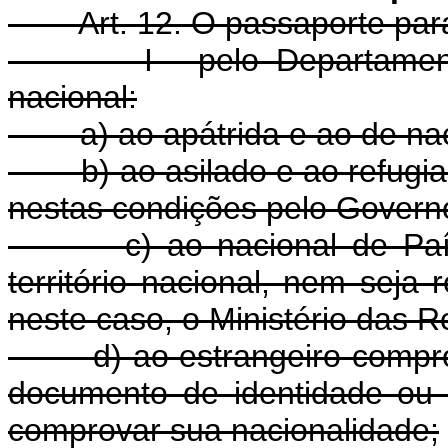
Art. 12. O passaporte par
I - pelo Departamento de 
nacional:
a) ao apátrida e ao de nacio
b) ao asilado e ao refugiad
nestas condições pelo Governo 
c) ao nacional de País q
território nacional, nem seja 
neste caso, o Ministério das R
d) ao estrangeiro comprov
documento de identidade ou
comprovar sua nacionalidade;