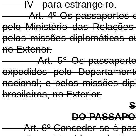
IV - para estrangeiro.
Art. 4º Os passaportes d
pelo Ministério das Relações E
pelas missões diplomáticas ou
no Exterior.
Art. 5° Os passaport
expedidos pelo Departamento
nacional; e pelas missões dip
brasileiras, no Exterior.
S
DO PASSAPO
Art. 6º Conceder-se-á pas