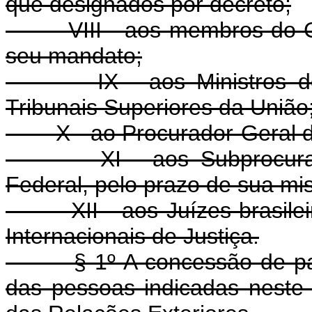
que designados por decreto;
VIII - aos membros do Cong
seu mandato;
IX - aos Ministros do S
Tribunais Superiores da União
X - ao Procurador-Geral da
XI - aos Subprocuradores
Federal, pelo prazo de sua miss
XII - aos Juízes brasileiro
Internacionais de Justiça.
§ 1º A concessão de passap
das pessoas indicadas neste a