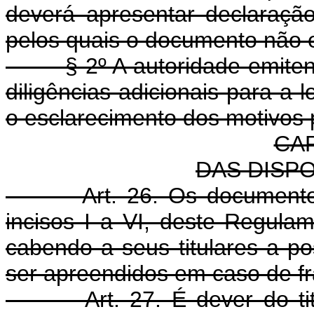
deverá apresentar declaraçã
pelos quais o documento não 
§ 2º A autoridade emitente
diligências adicionais para a 
o esclarecimento dos motivos
CAP
DAS DISP
Art. 26. Os documento
incisos I a VI, deste Regula
cabendo a seus titulares a po
ser apreendidos em caso de fr
Art. 27. É dever do t