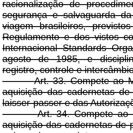
racionalização de procedime
segurança e salvaguarda da
viagem brasileiros, previsto
Regulamento e dos vistos c
Internacional Standards Org
agosto de 1985, e discipli
registro, controle e intercâmbi
Art. 33. Compete ao M
aquisição das cadernetas de p
laisser-passer e das Autorizaç
Art. 34. Compete ao 
aquisição das cadernetas de 