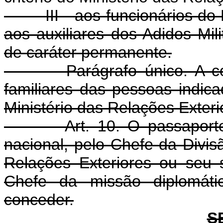
III - aos funcionários do Mi
aos auxiliares dos Adidos Mi
de caráter permanente.
Parágrafo único. A conce
familiares das pessoas indica
Ministério das Relações Exteri
Art. 10. O passaporte
nacional, pelo Chefe da Divis
Relações Exteriores ou seu su
Chefe da missão diplomáti
conceder.
S