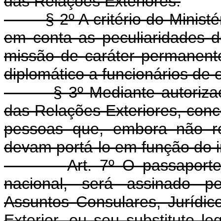
das Relações Exteriores.
§ 2º A critério do Ministéri
em conta as peculiaridades 
missão de caráter permanent
diplomático a funcionários de 
§ 3º Mediante autorização
das Relações Exteriores, conc
pessoas que, embora não re
devam portá-lo em função do i
Art. 7º O passaporte
nacional, será assinado pe
Assuntos Consulares, Jurídico
Exterior, ou seu substituto le