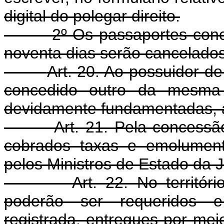
digital do polegar direito.
2º Os passaportes concedi
noventa dias serão cancelados
Art. 20. Ao possuidor de
concedido outro da mesma 
devidamente fundamentadas, a 
Art. 21. Pela concess
cobrados taxas e emolument
pelos Ministros de Estado da J
Art. 22. No territó
poderão ser requeridos e
registrada, entregues por me