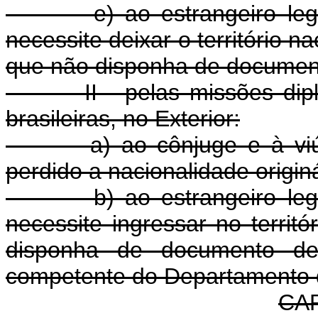
e) ao estrangeiro legalme
necessite deixar o território n
que não disponha de documen
II - pelas missões diplomá
brasileiras, no Exterior:
a) ao cônjuge e à viúva o
perdido a nacionalidade origi
b) ao estrangeiro legalme
necessite ingressar no territ
disponha de documento de
competente do Departamento d
CAP