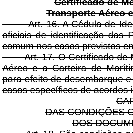
Certificado de M
Transporte Aéreo e
Art. 16. A Cédula de Ide
oficiais de identificação das P
comum nos casos previstos em
Art. 17. O Certificado d
Aéreo e a Carteira de Maríti
para efeito de desembarque e 
casos específicos de acordos i
CAP
DAS CONDIÇÕES 
DOS DOCUM