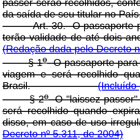
passer serão recolhidos, con
da saída de seu titular no País
Art. 30. O passaporte p
terão validade de até
(Redação dada pelo Decreto n
o
§ 1
O passaporte para e
viagem e será recolhido qua
Brasil.
(Incluído
o
§ 2
O "laissez-passer" 
será recolhido quando expir
disso, em caso de 
Decreto nº 5.311, de 2004)