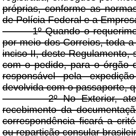
próprias, conforme as norma
de Polícia Federal e a Empresa
1º Quando o requerimento 
por meio dos Correios, toda a
inciso II, deste Regulamento, 
com o pedido, para o órgão 
responsável pela expedição
devolvida com o passaporte, q
2º No Exterior, atendida
recebimento da documentaçã
correspondência ficará a crit
ou repartição consular brasilei