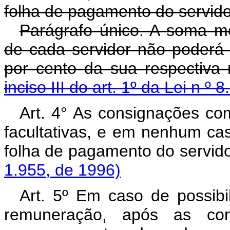
folha de pagamento do servidor
Parágrafo único. A soma me
de cada servidor não poderá e
por cento da sua respectiva
inciso III do art. 1º da Lei n º
Art. 4° As consignações com
facultativas, e em nenhum cas
folha de pagamento do serv
1.955, de 1996)
Art. 5º Em caso de possibi
remuneração, após as con