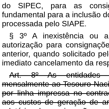
do SIPEC, para as consign
fundamental para a inclusão 
processada pelo SIAPE.
§ 3º A inexistência ou 
autorização para consignações
anterior, quando solicitado pe
imediato cancelamento da resp
Art. 8º As entidades c
mensalmente ao Tesouro Nacio
por linha impressa no contra
aos custos de geração de a