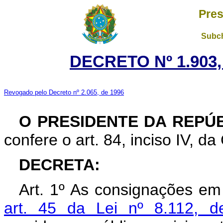
Pres
Subch
DECRETO Nº 1.903,
Revogado pelo Decreto nº 2.065, de 1996
O PRESIDENTE DA REPÚ
confere o art. 84, inciso IV, da
DECRETA:
Art. 1º As consignações em
art. 45 da Lei nº 8.112,