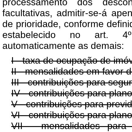
processamento dos descon
facultativas, admitir-se-á ap
de prioridade, conforme definid
estabelecido no art. 4º
automaticamente as demais:
I - taxa de ocupação de imóv
II - mensalidades em favor d
III - contribuições para segu
IV - contribuições para plan
V - contribuições para prev
VI - contribuições para plano
VII - mensalidades para 