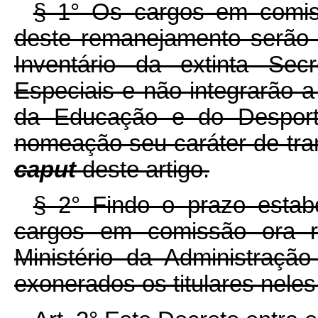
§ 1° Os cargos em comiss
deste remanejamento serão
Inventário da extinta Sec
Especiais e não integrarão a
da Educação e do Desport
nomeação seu caráter de tra
caput
deste artigo.
§ 2° Findo o prazo esta
cargos em comissão ora re
Ministério da Administraç
exonerados os titulares neles