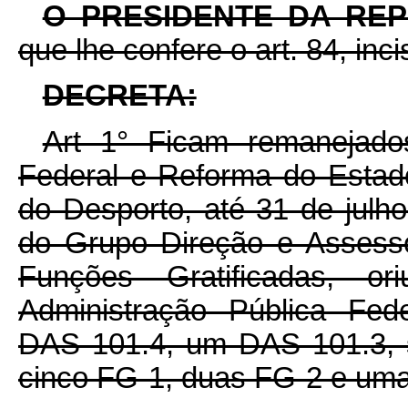
O PRESIDENTE DA RE
que lhe confere o art. 84, inc
DECRETA:
Art 1° Ficam remanejados
Federal e Reforma do Estad
do Desporto, até 31 de jul
do Grupo Direção e Assess
Funções Gratificadas, o
Administração Pública Fede
DAS 101.4, um DAS 101.3, 
cinco FG-1, duas FG-2 e um