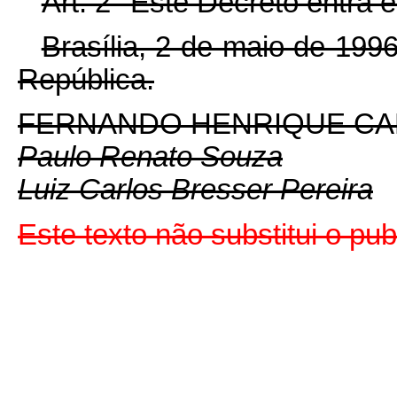
Art. 2° Este Decreto entra 
Brasília, 2 de maio de 199
República.
FERNANDO HENRIQUE C
Paulo Renato Souza
Luiz Carlos Bresser Pereira
Este texto não substitui o pu