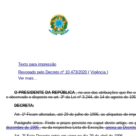
Texto para impressão
Revogado pelo Decreto nº 10.473/2020
(
Vigência
)
Ver mais...
O PRESIDENTE DA REPÚBLICA
, no uso das atribuições que lhe 
e observado o disposto no art. 3º da Lei nº 3.244, de 14 de agosto de 19
DECRETA:
Art. 1º Ficam alteradas, até 29 de julho de 1996, as alíquotas do i
Parágrafo único. Findo o prazo previsto no
caput
deste artigo, os
dezembro de 1995
, ou da respectiva Lista de Exceção,
anexa ao Decret
Art. 2º Este Decreto entra em vigor no dia 29 de abril de 1996.