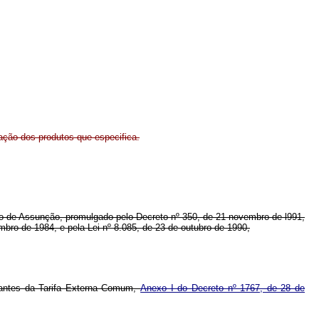
tação dos produtos que especifica.
tado de Assunção, promulgado pelo Decreto nº 350, de 21 novembro de l991,
mbro de 1984, e pela Lei nº 8.085, de 23 de outubro de 1990,
nstantes da Tarifa Externa Comum,
Anexo I do Decreto nº 1767, de 28 de