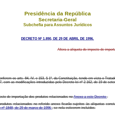
Presidência da República
Secretaria-Geral
Subchefia para Assuntos Jurídicos
DECRETO Nº 1.890, DE 29 DE ABRIL DE 1996.
Altera a alíquota do imposto de impor
conferem os arts. 84, IV, e 153, § 1º, da Constituição, tendo em vista o Tra
57, com as modificações introduzidas pelo Decreto-lei nº 2.162, de 19 de sete
mposto de importação dos produtos relacionados no
Anexo a este Decreto
.
 produtos relacionados no referido anexo ficarão sujeitos às alíquotas co
o nº 1848, de 29 de março de 1996
, se nela estiverem incluídos.