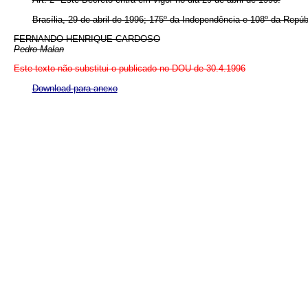
Brasília, 29 de abril de 1996; 175º da Independência e 108º da Repúb
FERNANDO HENRIQUE CARDOSO
Pedro Malan
Este texto não substitui o publicado no DOU de 30.4.1996
Download para anexo