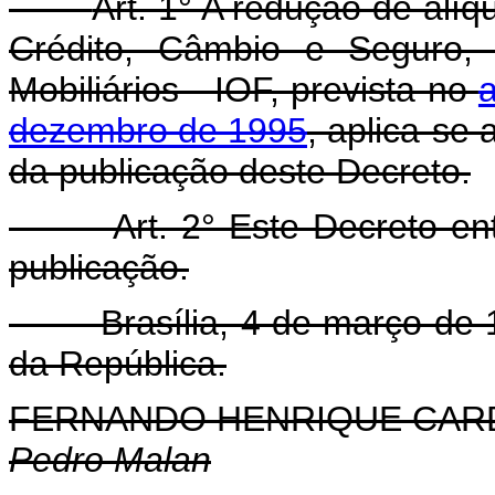
Art. 1° A redução de alí
Crédito, Câmbio e Seguro, 
Mobiliários - IOF, prevista no
a
dezembro de 1995
, aplica-se 
da publicação deste Decreto.
Art. 2° Este Decreto en
publicação.
Brasília, 4 de março de 19
da República.
FERNANDO HENRIQUE CA
Pedro Malan