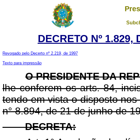
Pres
Subch
DECRETO Nº 1.829, 
Revogado pelo Decerto nº 2.219, de 1997
Texto para impressão
O PRESIDENTE DA RE
lhe conferem os arts. 84, inci
tendo em vista o disposto nos a
n° 8.894, de 21 de junho de 1
DECRETA: