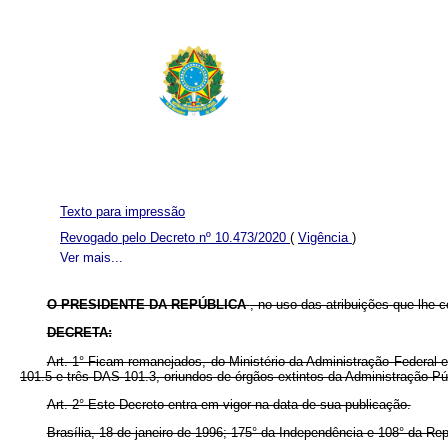
Texto para impressão
Revogado pelo Decreto nº 10.473/2020
(
Vigência
)
Ver mais...
O PRESIDENTE DA REPÚBLICA
, no uso das atribuições que lhe co
DECRETA:
Art. 1° Ficam remanejados, do Ministério da Administração Federa
101.5 e três DAS 101.3, oriundos de órgãos extintos da Administração Pú
Art. 2° Este Decreto entra em vigor na data de sua publicação.
Brasília, 18 de janeiro de 1996; 175° da Independência e 108° da Rep