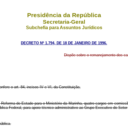
Presidência da República
Secretaria-Geral
Subchefia para Assuntos Jurídicos
DECRETO Nº 1.794, DE 18 DE JANEIRO DE 1996.
Dispõe sobre o remanejamento dos c
nfere o art. 84, incisos IV e VI, da Constituição,
l e Reforma do Estado para o Ministério da Marinha, quatro cargos em com
blica Federal, para apoio técnico-administrativo ao Grupo Executivo do Set
ública.