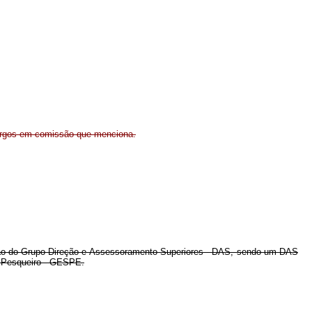
argos em comissão que menciona.
issão do Grupo-Direção e Assessoramento Superiores - DAS, sendo um DAS
or Pesqueiro - GESPE.