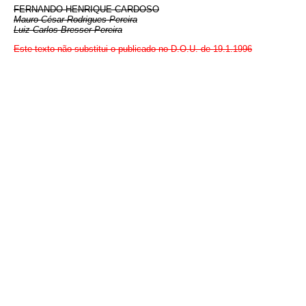
FERNANDO HENRIQUE CARDOSO
Mauro César Rodrigues Pereira
Luiz Carlos Bresser Pereira
Este texto não substitui o publicado no D.O.U. de 19.1.1996