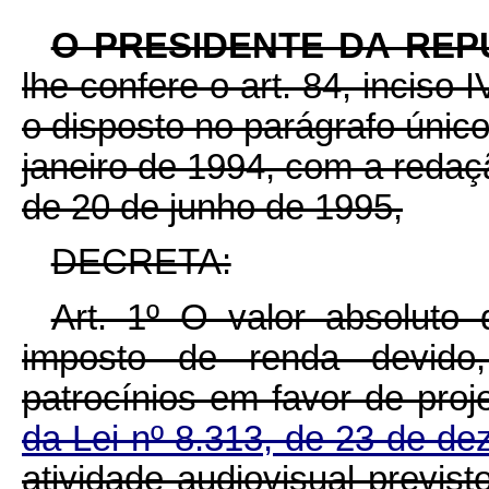
O PRESIDENTE DA REP
lhe confere o art. 84, inciso 
o disposto no parágrafo único 
janeiro de 1994, com a redaçã
de 20 de junho de 1995,
DECRETA:
Art. 1º O valor absoluto 
imposto de renda devido
patrocínios em favor de proj
da Lei nº 8.313, de 23 de d
atividade audiovisual previst