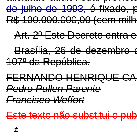
de julho de 1993,
é fixado,
R$ 100.000.000,00 (cem milhõ
Art. 2º Este Decreto entra 
Brasília, 26 de dezembro 
107º da República.
FERNANDO HENRIQUE C
Pedro Pullen Parente
Francisco Weffort
Este texto não substitui o p
*