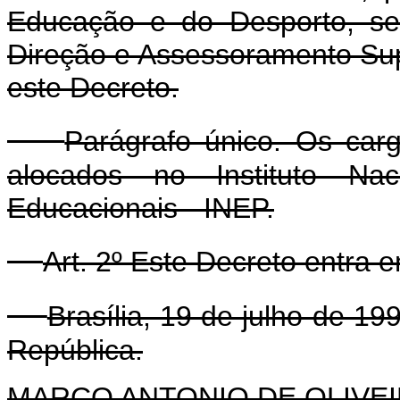
Educação e do Desporto, se
Direção e Assessoramento Sup
este Decreto.
Parágrafo único. Os car
alocados no Instituto Na
Educacionais - INEP.
Art. 2º Este Decreto entra 
Brasília, 19 de julho de 1
República.
MARCO ANTONIO DE OLIVEI