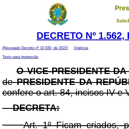
Pres
Subch
DECRETO Nº 1.562, 
(Revogado Decreto nº 10.930, de 2022)
Vigência
Texto para impressão
O VICE-PRESIDENTE DA
de
PRESIDENTE DA REPÚB
confere o art. 84, incisos IV e 
DECRETA:
Art. 1º Ficam criados, 