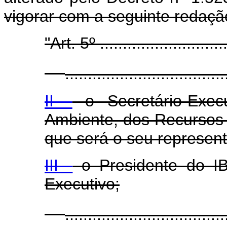
vigorar com a seguinte redaçã
"Art. 5º .............................
...................................
II -
o Secretário-Exec
Ambiente, dos Recursos 
que será o seu represent
III -
o Presidente do IB
Executivo;
...................................