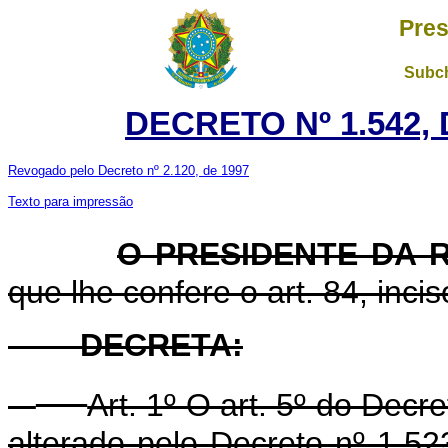
Pres
Subch
DECRETO Nº 1.542, 
Revogado pelo Decreto nº 2.120, de 1997
Texto para impressão
O PRESIDENTE DA 
que lhe confere o art. 84, inci
DECRETA:
Art. 1º O art. 5º do Decr
alterado pelo Decreto nº 1.5