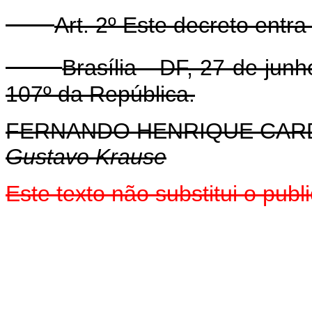
Art. 2º Este decreto entr
Brasília - DF, 27 de ju
107º da República.
FERNANDO HENRIQUE CA
Gustavo Krause
Este texto não substitui o pub