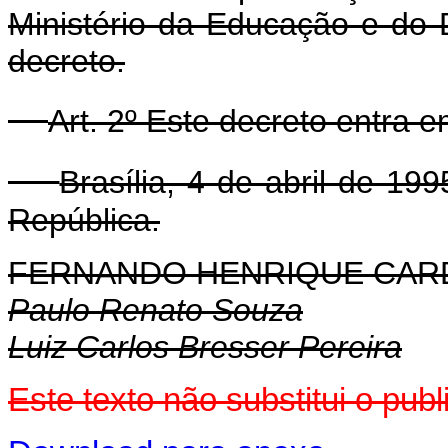
Ministério da Educação e do 
decreto.
Art. 2º Este decreto entra 
Brasília, 4 de abril de 1
República.
FERNANDO HENRIQUE CA
Paulo Renato Souza
Luiz Carlos Bresser Pereira
Este texto não substitui o pub