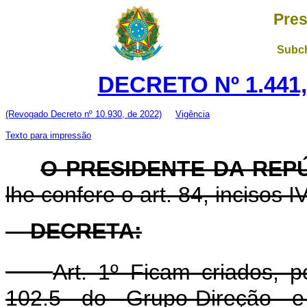
Pres
Subch
DECRETO Nº 1.441,
(Revogado Decreto nº 10.930, de 2022)
Vigência
Texto para impressão
O PRESIDENTE DA REP
lhe confere o art. 84, incisos I
DECRETA:
Art. 1º Ficam criados, 
102.5 do Grupo-Direção e