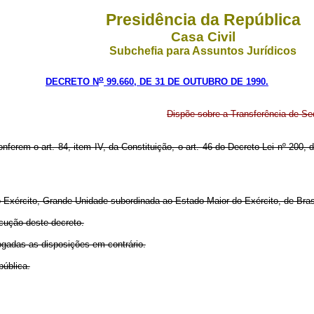
Presidência da República
Casa Civil
Subchefia para Assuntos Jurídicos
o
DECRETO N
99.660, DE 31 DE OUTUBRO DE 1990.
Dispõe sobre a Transferência de Se
nferem o art. 84, item IV, da Constituição, o art. 46 do Decreto-Lei nº 200, d
o Exército, Grande Unidade subordinada ao Estado-Maior do Exército, de Bras
cução deste decreto.
vogadas as disposições em contrário.
pública.