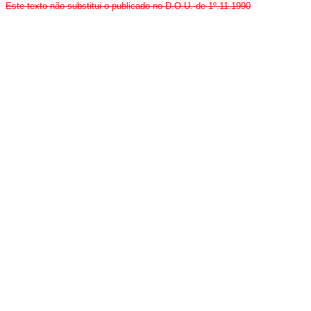
Este texto não substitui o publicado no D.O.U. de 1º.11.1990