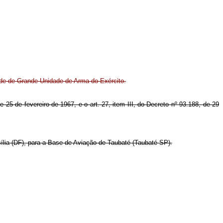
de de Grande Unidade de Arma do Exército.
e 25 de fevereiro de 1967, e o art. 27, item III, do Decreto nº 93.188, de 29
ília (DF), para a Base de Aviação de Taubaté (Taubaté-SP).