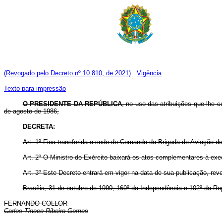
(Revogado pelo Decreto nº 10.810, de 2021)
Vigência
Texto para impressão
O PRESIDENTE DA REPÚBLICA
, no uso das atribuições que lhe co
de agosto de 1986,
DECRETA:
Art. 1º Fica transferida a sede do Comando da Brigada de Aviação d
Art. 2º O Ministro do Exército baixará os atos complementares à exe
Art. 3º Este Decreto entrará em vigor na data de sua publicação, re
Brasília, 31 de outubro de 1990; 169º da Independência e 102º da Re
FERNANDO COLLOR
Carlos Tinoco Ribeiro Gomes