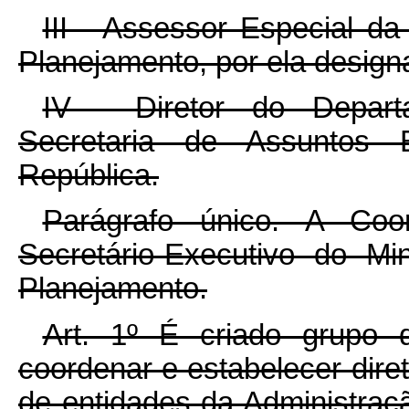
III - Assessor Especial d
Planejamento, por ela design
IV - Diretor do Depart
Secretaria de Assuntos E
República.
Parágrafo único. A Co
Secretário-Executivo do M
Planejamento.
Art. 1º É criado grupo 
coordenar e estabelecer dire
de entidades da Administraç