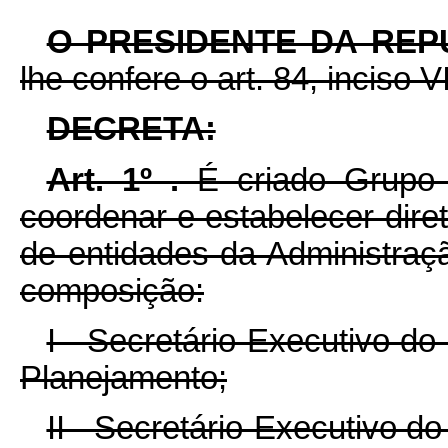
O PRESIDENTE DA REP
lhe confere o art. 84, inciso V
DECRETA:
Art. 1º .
É criado Grupo 
coordenar e estabelecer dire
de entidades da Administraç
composição:
I - Secretário-Executivo d
Planejamento;
II - Secretário-Executivo do 