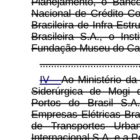
Planejamento, o Banc
Nacional de Crédito C
Brasileira de Infra-Estr
Brasileira S.A., o Ins
Fundação Museu do Ca
...................................
IV -
Ao Ministério da
Siderúrgica de Mogi
Portos do Brasil S.A
Empresas Elétricas Bras
de Transportes Urba
Internacional S.A. e a 