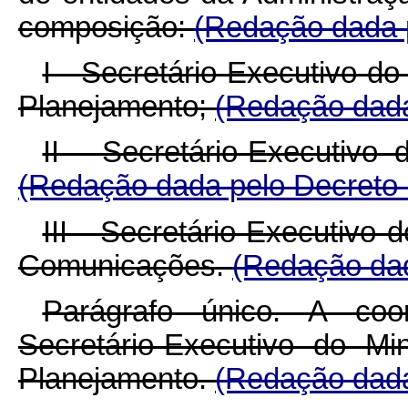
composição:
(Redação dada p
I - Secretário-Executivo d
Planejamento;
(Redação dada
II - Secretário-Executivo
(Redação dada pelo Decreto 
III - Secretário-Executivo 
Comunicações.
(Redação dad
Parágrafo único. A co
Secretário-Executivo do M
Planejamento.
(Redação dada