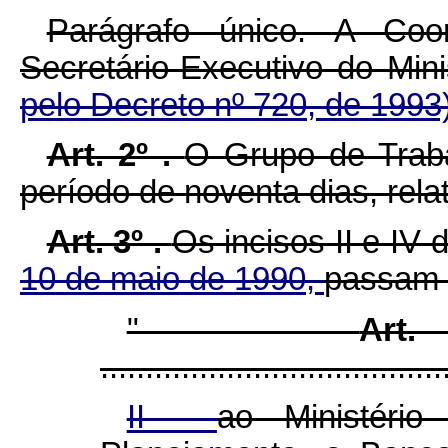
Parágrafo único. A Co
Secretário-Executivo do Min
pelo Decreto nº 720, de 1993
Art. 2º .
O Grupo de Traba
período de noventa dias, rela
Art. 3º .
Os incisos II e IV 
10 de maio de 1990,
passam a
"
Art.
......................................
II -
ao Ministéri