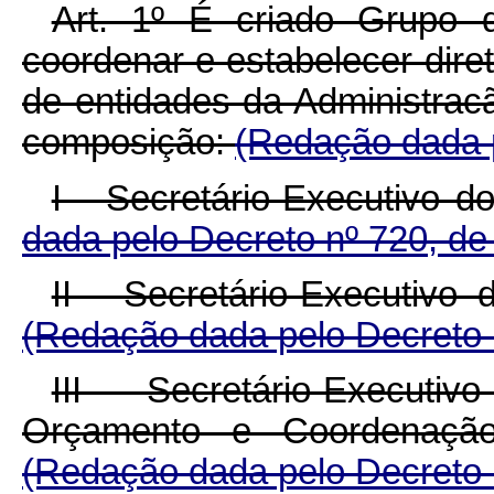
Art. 1º É criado Grupo 
coordenar e estabelecer dire
de entidades da Administrac
composição:
(Redação dada p
I - Secretário-Executivo d
dada pelo Decreto nº 720, de
II - Secretário-Executivo
(Redação dada pelo Decreto 
III - Secretário-Executiv
Orçamento e Coordenação
(Redação dada pelo Decreto 