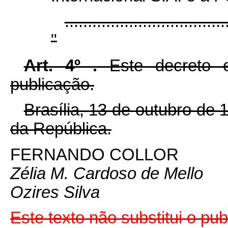
...................................
"
Art. 4º .
Este decreto 
publicação.
Brasília, 13 de outubro de
da República.
FERNANDO COLLOR
Zélia M. Cardoso de Mello
Ozires Silva
Este texto não substitui o pu