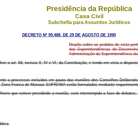
Presidência da República
Casa Civil
Subchefia para Assuntos Jurídicos
DECRETO Nº 99.488, DE 29 DE AGOSTO DE 1990
Dispõe sobre os pedidos de vista per
das Superintendências do Desenvo
Administração da Superintendência 
ere o art. 84, incisos II, IV e VI, da Constituição, e tendo em vista o disposto
amente a processos incluídos em pauta das reuniões dos Conselhos Deliber
Zona Franca de Manaus SUFRAMA serão formulados mediante requerimento f
heiro que estiver presidindo a reunião, será interrompida a fase de debate
blica.