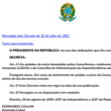
Revogado pelo Decreto de 30 de julho de 1992.
Texto para impressão.
O PRESIDENTE DA REPÚBLICA
, no uso das atribuições que lhe conf
DECRETA:
Art. 1º Os pedidos de vista formulados pelos Conselheiros, relativ
Amazônia SUDAM e do Conselho de Administração da Superintendência da 
Parágrafo único. Em caso de deferimento do pedido, a juízo do Consel
ordem do dia da mesma sessão.
Art. 2º Este Decreto entra em vigor na data de sua publicação.
Art. 3º Revogam-se as disposições em contrário.
Brasília, 29 de agosto de 1990; 169º da Independência e 102º da Repú
FERNANDO COLLOR
Bernardo Cabral