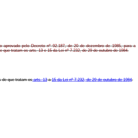
o aprovado pelo Decreto nº 92.187, de 20 de dezembro de 1985, para a
e que tratam os arts. 13 e 15 da Lei nº 7.232, de 29 de outubro de 1984.
s de que tratam os
arts. 13
a
15 da Lei nº 7.232, de 29 de outubro de 1984
.