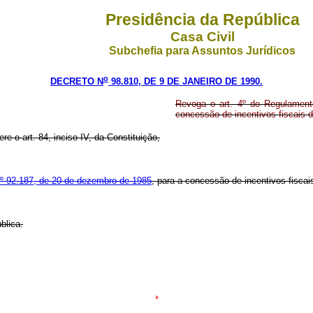
Presidência da República
Casa Civil
Subchefia para Assuntos Jurídicos
o
DECRETO N
98.810, DE 9 DE JANEIRO DE 1990.
Revoga o art. 4º do Regulament
concessão de incentivos fiscais d
ere o art. 84, inciso IV, da Constituição,
nº 92.187, de 20 de dezembro de 1985
, para a concessão de incentivos fiscai
blica.
*