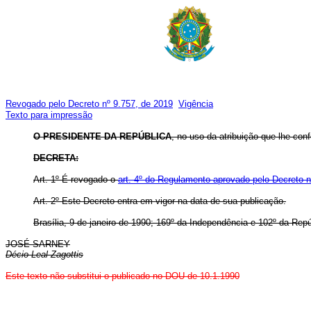
Revogado pelo Decreto nº 9.757, de 2019
Vigência
Texto para impressão
O PRESIDENTE DA REPÚBLICA
, no uso da atribuição que lhe conf
DECRETA:
Art. 1º É revogado o
art. 4º do Regulamento aprovado pelo Decreto 
Art. 2º Este Decreto entra em vigor na data de sua publicação.
Brasília, 9 de janeiro de 1990; 169º da Independência e 102º da Repú
JOSÉ SARNEY
Décio Leal Zagottis
Este texto não substitui o publicado no DOU de 10.1.1990