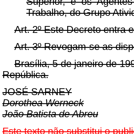
Superior, e os Agente
Trabalho, do Grupo Ativi
Art. 2º Este Decreto entra 
Art. 3º Revogam-se as disp
Brasília, 5 de janeiro de 1
República.
JOSÉ SARNEY
Dorothea Werneck
João Batista de Abreu
Este texto não substitui o pu