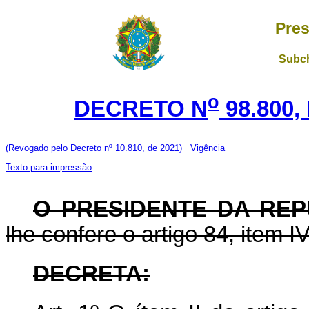
Pres
Subch
o
DECRETO N
98.800,
(Revogado pelo Decreto nº 10.810, de 2021)
Vigência
Texto para impressão
O PRESIDENTE DA REP
lhe confere o artigo 84, item I
DECRETA: