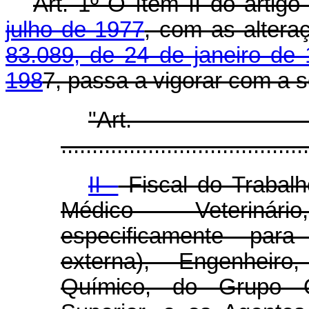
Art. 1º O ítem II do artig
julho de 1977
, com as altera
83.089, de 24 de janeiro de
198
7, passa a vigorar com a 
"Ar
........................................
II -
Fiscal do Trabalh
Médico Veterinár
especificamente para 
externa), Engenheir
Químico, do Grupo O