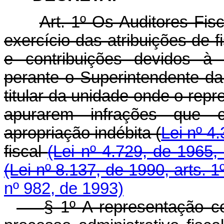
Art. 1º Os Auditores Fis
exercício das atribuições de f
e contribuições devidos à 
perante o Superintendente da
titular da unidade onde o repr
apurarem infrações que 
apropriação indébita (
Lei nº 4.
fiscal
(Lei nº 4.729, de 1965, 
(Lei nº 8.137, de 1990, arts. 1º
nº 982, de 1993)
§ 1º A representação c