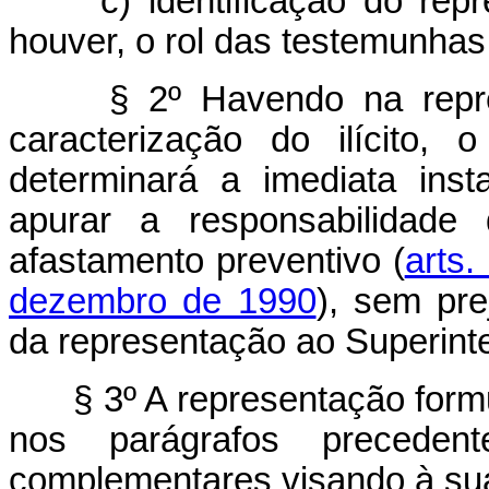
c) identificação do rep
houver, o rol das testemunhas
§ 2º Havendo na repre
caracterização do ilícito, o
determinará a imediata ins
apurar a responsabilidade
afastamento preventivo (
arts.
dezembro de 1990
), sem pr
da representação ao Superint
§ 3º A representação for
nos parágrafos precedent
complementares visando à su