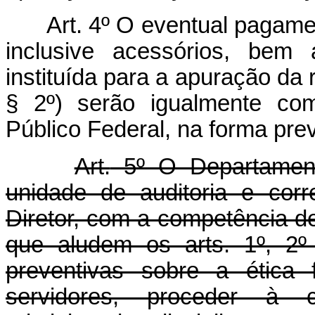
Art.
4º O eventual pagament
inclusive acessórios, bem
instituída para a apuração da r
§ 2º) serão igualmente comu
Público Federal, na forma prev
Art.
5º O Departament
unidade de auditoria e corr
Diretor, com a competência de
que aludem os arts. 1º, 2
preventivas sobre a ética 
servidores, proceder à c