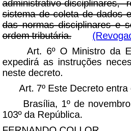
administrativo-disciplinares,
sistema de coleta de dados 
das normas disciplinares e 
ordem tributária.
(Revogad
Art.
6º O Ministro da E
expedirá as instruções neces
neste decreto.
Art.
7º Este Decreto entra 
Brasília, 1º de novembr
103º da República.
FERNANDO COLLOR