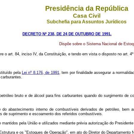
Presidência da República
Casa Civil
Subchefia para Assuntos Jurídicos
DECRETO Nº 238, DE 24 DE OUTUBRO DE 1991.
Dispõe sobre o Sistema Nacional de Estoq
re o art. 84, inciso IV, da Constituição, e tendo em vista o disposto no art. 4º
tituído pela
Lei nº 8.176, de 1991
, tem por finalidade assegurar a normalid
 carburantes.
petróleo bruto e de álcool para fins carburantes quando do surgimento de c
 do abastecimento interno de combustíveis derivados de petróleo, bem ass
os de suprimento e escoamento dos referidos combustíveis.
 mantidos pela União e utilizados mediante prévia autorização do Presidente d
a-Estrutura e os "Estoques de Operação", em ato do Diretor do Departamento 