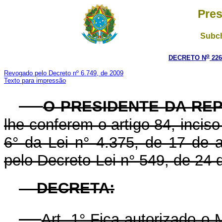
Pres
Subch
o
DECRETO N
226
Revogado pelo Decreto nº 6.749, de 2009
Texto para impressão
O PRESIDENTE DA RE
lhe conferem o artigo 84, inciso
6° da Lei n° 4.375, de 17 de
pelo Decreto-Lei n° 549, de 24 d
DECRETA:
Art. 1° Fica autorizado o 