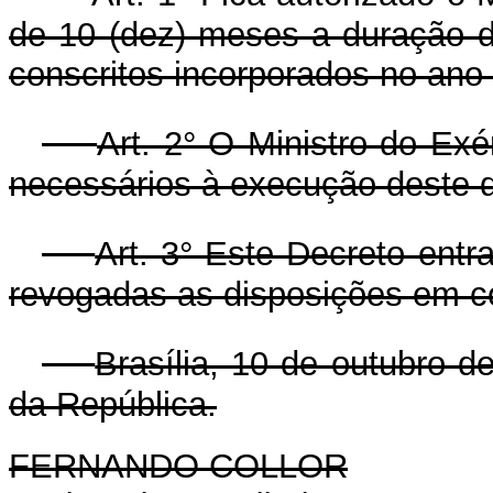
de 10 (dez) meses a duração do
conscritos incorporados no ano
Art. 2° O Ministro do Ex
necessários à execução deste d
Art. 3° Este Decreto entr
revogadas as disposições em co
Brasília, 10 de outubro 
da República.
FERNANDO COLLOR