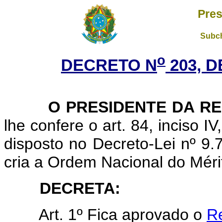
Pres
Subch
o
DECRETO N
203, D
O PRESIDENTE DA RE
lhe confere o art. 84, inciso I
disposto no Decreto-Lei nº 9
cria a Ordem Nacional do Méri
DECRETA:
Art. 1º Fica aprovado o
R