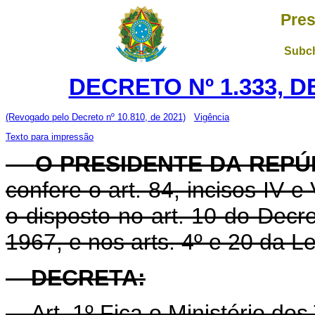
Pres
Subch
DECRETO Nº 1.333, D
(Revogado pelo Decreto nº 10.810, de 2021)
Vigência
Texto para impressão
O PRESIDENTE DA REPÚ
confere o art. 84, incisos IV e
o disposto no art. 10 do Decre
1967, e nos arts. 4º e 20 da Le
DECRETA:
Art. 1º Fica o Ministério do