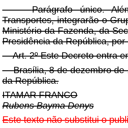
Parágrafo único. Al
Transportes, integrarão o Gr
Ministério da Fazenda, da Sec
Presidência da República, por 
Art. 2º Este Decreto entra 
Brasília, 8 de dezembro de
da República.
ITAMAR FRANCO
Rubens Bayma Denys
Este texto não substitui o pu