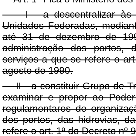
I - a descentralizar à
Unidades Federadas, mediant
até 31 de dezembro de 199
administração dos portos, 
serviços a que se refere o ar
agosto de 1990.
II - a constituir Grupo de 
examinar e propor ao Poder 
regulamentares de organizaç
dos portos, das hidrovias, d
refere o art. 1º do Decreto nº