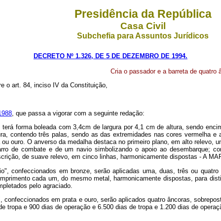
Presidência da República
Casa Civil
Subchefia para Assuntos Jurídicos
DECRETO Nº 1.326, DE 5 DE DEZEMBRO DE 1994.
Cria o passador e a barreta de quatro 
e o art. 84, inciso IV da Constituição,
1988
, que passa a vigorar com a seguinte redação:
 terá forma boleada com 3,4cm de largura por 4,1 cm de altura, sendo enci
ura, contendo três palas, sendo as das extremidades nas cores vermelha e 
ata ou ouro. O anverso da medalha destaca no primeiro plano, em alto relevo
carro de combate e de um navio simbolizando o apoio ao desembarque; com
a inscrição, de suave relevo, em cinco linhas, harmonicamente dispostas
bio", confeccionados em bronze, serão aplicadas uma, duas, três ou quatr
comprimento cada um, do mesmo metal, harmonicamente dispostas, para distin
mpletados pelo agraciado.
", confeccionados em prata e ouro, serão aplicados quatro âncoras, sobrepos
e tropa e 900 dias de operação e 6.500 dias de tropa e 1.200 dias de operaç