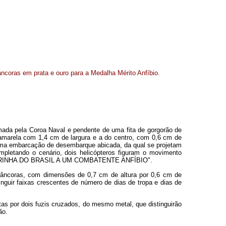
âncoras em prata e ouro para a Medalha Mérito Anfíbio.
mada pela Coroa Naval e pendente de uma fita de gorgorão de
amarela com 1,4 cm de largura e a do centro, com 0,6 cm de
, uma embarcação de desembarque abicada, da qual se projetam
pletando o cenário, dois helicópteros figuram o movimento
 - A MARINHA DO BRASIL A UM COMBATENTE ANFÍBIO".
o âncoras, com dimensões de 0,7 cm de altura por 0,6 cm de
guir faixas crescentes de número de dias de tropa e dias de
tas por dois fuzis cruzados, do mesmo metal, que distinguirão
ão.