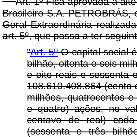
Art. 1º Fica aprovada a alt
Brasileiro S.A. PETROBRÁS, 
Geral Extraordinária realiza
art. 5º, que passa a ter seguin
"
Art. 5º
O capital social
bilhão, oitenta e seis mil
e oito reais e sessenta 
108.610.408.864 (cento e
milhões, quatrocentos e 
e quatro) ações, no v
centavo de real) cada
(sessenta e três bilhõ