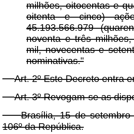
milhões, oitocentas e qu
oitenta e cinco) açõe
45.193.566.979 (quare
noventa e três milhões,
mil, novecentas e seten
nominativas."
Art. 2º Este Decreto entra 
Art. 3º Revogam-se as disp
Brasília, 15 de setembr
106º da República.