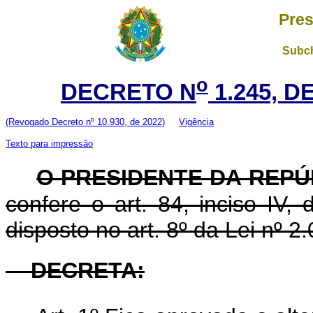
Pres
Subch
o
DECRETO N
1.245, D
(Revogado Decreto nº 10.930, de 2022)
Vigência
Texto para impressão
O PRESIDENTE DA REPÚ
confere o art. 84, inciso IV,
disposto no art. 8º da Lei nº 
DECRETA: