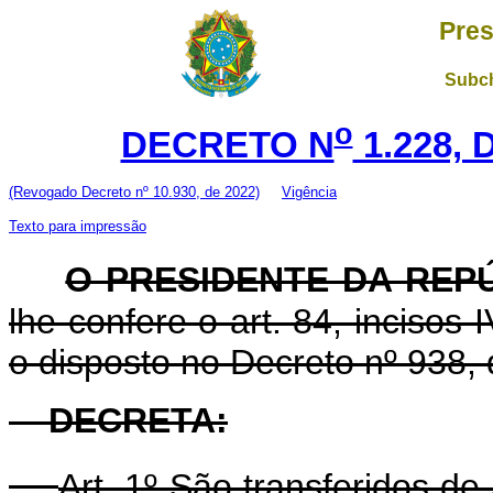
Pres
Subch
o
DECRETO N
1.228, 
(Revogado Decreto nº 10.930, de 2022)
Vigência
Texto para impressão
O PRESIDENTE DA REP
lhe confere o art. 84, incisos 
o disposto no Decreto nº 938,
DECRETA:
Art. 1º São transferidos de