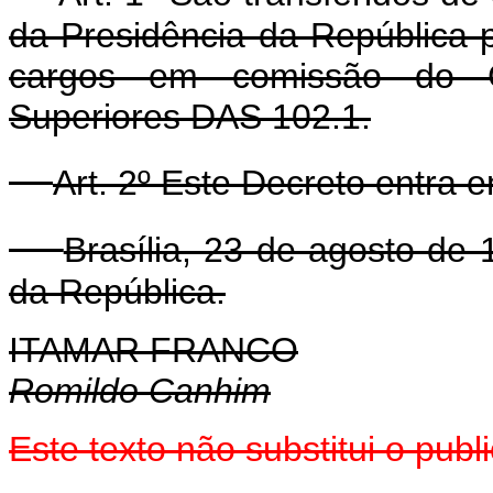
da Presidência da República p
cargos em comissão do G
Superiores DAS 102.1.
Art. 2º Este Decreto entra 
Brasília, 23 de agosto de
da República.
ITAMAR FRANCO
Romildo Canhim
Este texto não substitui o pub