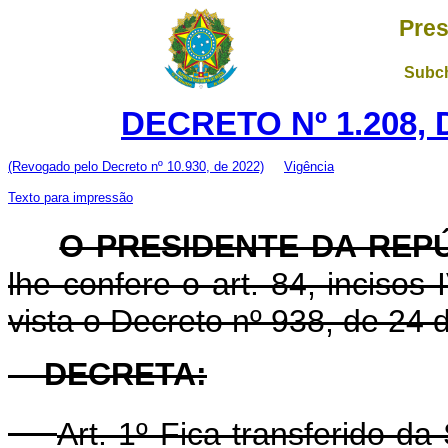
Pres
Subch
DECRETO Nº 1.208, 
(Revogado pelo Decreto nº 10.930, de 2022)
Vigência
Texto para impressão
O PRESIDENTE DA REP
lhe confere o art. 84, incisos
vista o Decreto nº 938, de 24
DECRETA:
Art. 1º Fica transferido d