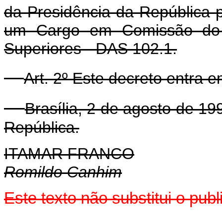
da Presidência da República p
um Cargo em Comissão do 
Superiores - DAS 102.1.
Art. 2º Este decreto entra 
Brasília, 2 de agosto de 1
República.
ITAMAR FRANCO
Romildo Canhim
Este texto não substitui o pub