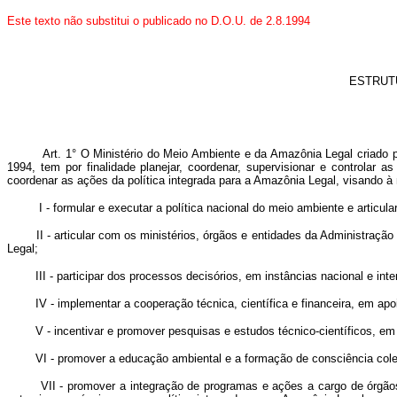
Este texto não substitui o publicado no D.O.U. de 2.8.1994
ESTRUTU
Art. 1° O Ministério do Meio Ambiente e da Amazônia Legal criado pela 
1994, tem por finalidade planejar, coordenar, supervisionar e controlar a
coordenar as ações da política integrada para a Amazônia Legal, visando 
I - formular e executar a política nacional do meio ambiente e articular 
II - articular com os ministérios, órgãos e entidades da Administração Fe
Legal;
III - participar dos processos decisórios, em instâncias nacional e inter
IV - implementar a cooperação técnica, científica e financeira, em apoio
V - incentivar e promover pesquisas e estudos técnico-científicos, em to
VI - promover a educação ambiental e a formação de consciência coletiv
VII - promover a integração de programas e ações a cargo de órgãos e 