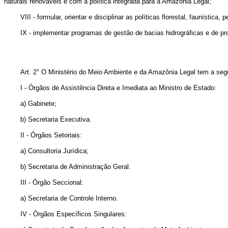
naturais renováveis e com a política integrada para a Amazônia Legal;
VIII - formular, orientar e disciplinar as políticas florestal, faunística, 
IX - implementar programas de gestão de bacias hidrográficas e de prote
Art. 2° O Ministério do Meio Ambiente e da Amazônia Legal tem a seguin
I - Órgãos de Assistência Direta e Imediata ao Ministro de Estado:
a) Gabinete;
b) Secretaria Executiva.
II - Órgãos Setoriais:
a) Consultoria Jurídica;
b) Secretaria de Administração Geral.
III - Órgão Seccional:
a) Secretaria de Controle Interno.
IV - Órgãos Específicos Singulares: