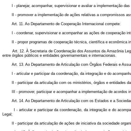
I - planejar, acompanhar, supervisionar e avaliar a implementação das pol
II - promover a implementação de ações relativas a compromissos assum
Art. 11. Ao Departamento de Cooperação Internacional compete:
I - coordenar, supervisionar e acompanhar as ações de cooperação inter
II - propor programas de cooperação técnica, científica e econômica in
Art. 12. À Secretaria de Coordenação dos Assuntos da Amazônia Legal co
entre órgãos públicos e entidades governamentais e internacionais.
Art. 13. Ao Departamento de Articulação com Órgãos Federais e Assunt
I - articular e participar da coordenação, da integração e do acompanham
II - participar da articulação com os ministérios, órgãos e entidades da 
III - promover, participar e acompanhar a implementação de acordos int
Art. 14. Ao Departamento de Articulação com os Estados e a Socieda
I - articular e participar da coordenação, da integração e do acompanh
Legal;
II - participar da articulação de ações de iniciativa da sociedade organi