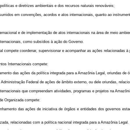
íticas e diretrizes ambientais e dos recursos naturais renováveis;
idos em convenções, acordos e atos internacionais, quanto ao instrument
nacional e de implementação de atos internacionais na área de meio ambie
ternacionais, como subsídios à ação do Governo.
mpete coordenar, supervisionar e acompanhar as ações relacionadas à polí
os Internacionais compete:
ento das ações da política integrada para a Amazônia Legal, oriundas de ó
Administração Federal de ações de âmbito externo, ou dele oriundas, relacio
ernacionais que compreendam atividades, programas e projetos na Amazôni
de Organizada compete:
amento das ações de iniciativa de órgãos e entidades dos governos estadu
zada, relacionadas com a política nacional integrada para a Amazônia Legal.