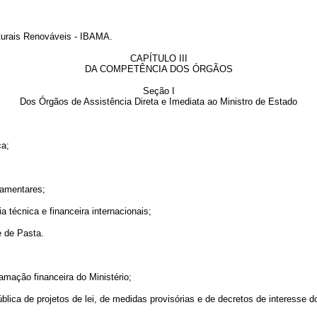
turais Renováveis - IBAMA.
CAPÍTULO III
DA COMPETÊNCIA DOS ÓRGÃOS
Seção I
Dos Órgãos de Assistência Direta e Imediata ao Ministro de Estado
ca;
lamentares;
écnica e financeira internacionais;
 de Pasta.
mação financeira do Ministério;
a de projetos de lei, de medidas provisórias e de decretos de interesse do