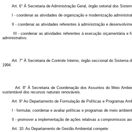
Art. 6° À Secretaria de Administração Geral, órgão setorial dos Sistema
I - coordenar as atividades de organização e modernização administrati
II - coordenar as atividades referentes à administração e desenvolvime
III - coordenar as atividades referentes à execução orçamentária e fina
administrativo.
Art. 7° À Secretaria de Controle Interno, órgão seccional do Sistema de C
1994.
Art. 8° À Secretaria de Coordenação dos Assuntos do Meio Ambiente com
sustentável dos recursos naturais renováveis.
Art. 9° Ao Departamento de Formulação de Políticas e Programas Amb
I - formular, coordenar e avaliar políticas e programas de meio ambiente
II - promover a implementação de ações relativas a compromissos assumi
Art. 10. Ao Departamento de Gestão Ambiental compete: