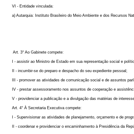
VI - Entidade vinculada:
a) Autarquia: Instituto Brasileiro do Meio Ambiente e dos Recursos Na
Art. 3° Ao Gabinete compete:
I - assistir ao Ministro de Estado em sua representação social e políti
II - incumbir-se do preparo e despacho do seu expediente pessoal;
III - promover as atividades de comunicação social e de assuntos par
IV - prestar assessoramento nos assuntos de cooperação e assistência t
V - providenciar a publicação e a divulgação das matérias de interesse
Art. 4° À Secretaria Executiva compete:
I - Supervisionar as atividades de planejamento, orçamento e de progra
II - coordenar e providenciar o encaminhamento à Presidência da Repúblic