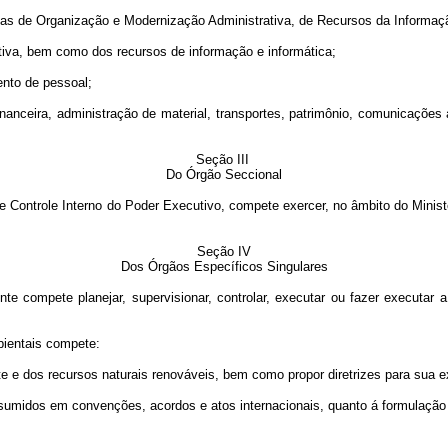
s de Organização e Modernização Administrativa, de Recursos da Informação
va, bem como dos recursos de informação e informática;
nto de pessoal;
nceira, administração de material, transportes, patrimônio, comunicações a
Seção III
Do Órgão Seccional
ontrole Interno do Poder Executivo, compete exercer, no âmbito do Ministér
Seção IV
Dos Órgãos Específicos Singulares
pete planejar, supervisionar, controlar, executar ou fazer executar a 
ientais compete:
 e dos recursos naturais renováveis, bem como propor diretrizes para sua 
dos em convenções, acordos e atos internacionais, quanto á formulação d