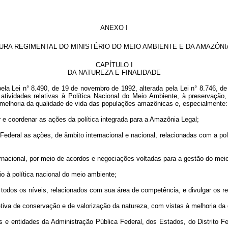
ANEXO I
RA REGIMENTAL DO MINISTÉRIO DO MEIO AMBIENTE E DA AMAZÔNI
CAPÍTULO I
DA NATUREZA E FINALIDADE
Lei n° 8.490, de 19 de novembro de 1992, alterada pela Lei n° 8.746, de 9
s atividades relativas à Política Nacional do Meio Ambiente, à preservação
à melhoria da qualidade de vida das populações amazônicas e, especialmente:
e coordenar as ações da política integrada para a Amazônia Legal;
deral as ações, de âmbito internacional e nacional, relacionadas com a pol
nacional, por meio de acordos e negociações voltadas para a gestão do meio
 à política nacional do meio ambiente;
dos os níveis, relacionados com sua área de competência, e divulgar os re
a de conservação e de valorização da natureza, com vistas à melhoria da q
entidades da Administração Pública Federal, dos Estados, do Distrito Fed