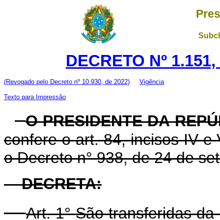
Pres
Subch
DECRETO Nº 1.151,
(Revogado pelo Decreto nº 10.930, de 2022)
Vigência
Texto para Impressão
O PRESIDENTE DA REPÚ
confere o art. 84, incisos IV e
o Decreto n° 938, de 24 de se
DECRETA:
Art. 1° São transferidas da