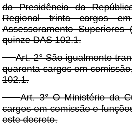
da Presidência da Repúblic
Regional trinta cargos e
Assessoramento Superiores 
quinze DAS 102.1.
Art. 2° São igualmente tran
quarenta cargos em comissão,
102.1.
Art. 3° O Ministério da C
cargos em comissão e funções
este decreto.