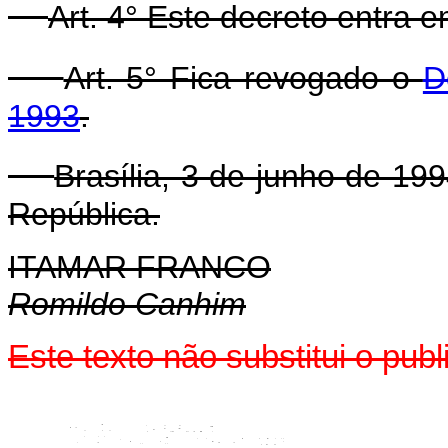
Art. 4° Este decreto entra 
Art. 5° Fica revogado o
D
1993
.
Brasília, 3 de junho de 19
República.
ITAMAR FRANCO
Romildo Canhim
Este texto não substitui o pub