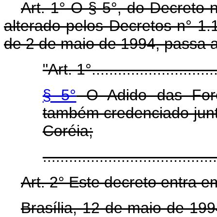
Art. 1° O § 5°, do Decreto
alterado pelos Decretos n° 1.
de 2 de maio de 1994, passa a
"Art. 1°..............................
§ 5°
O Adido das Forç
também credenciado jun
Coréia;
.......................................
Art. 2° Este decreto entra e
Brasília, 12 de maio de 19