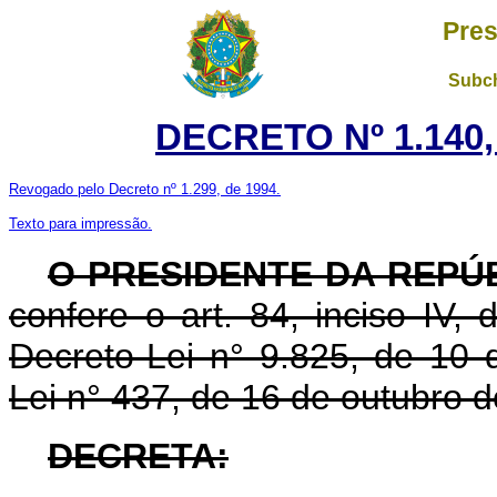
Pres
Subch
DECRETO Nº 1.140,
Revogado pelo Decreto nº 1.299, de 1994.
Texto para impressão.
O PRESIDENTE DA REPÚ
confere o art. 84, inciso IV,
Decreto-Lei n° 9.825, de 10 
Lei n° 437, de 16 de outubro 
DECRETA: