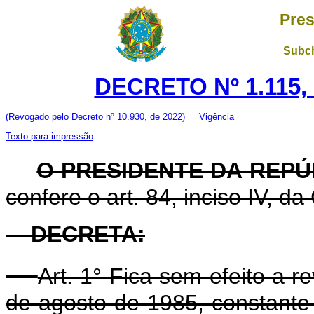
Pres
Subch
DECRETO Nº 1.115, 
(Revogado pelo Decreto nº 10.930, de 2022)
Vigência
Texto para impressão
O PRESIDENTE DA REPÚ
confere o art. 84, inciso IV, da
DECRETA:
Art. 1° Fica sem efeito a 
de agosto de 1985, constante