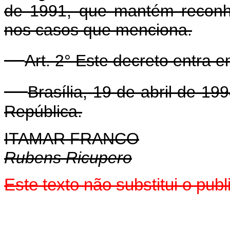
de 1991, que mantém reconh
nos casos que menciona.
Art. 2° Este decreto entra 
Brasília, 19 de abril de 1
República.
ITAMAR FRANCO
Rubens Ricupero
Este texto não substitui o pu