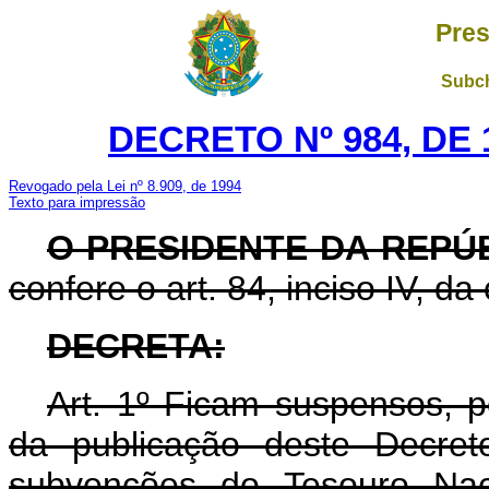
Pres
Subch
DECRETO Nº 984, DE
Revogado pela Lei nº 8.909, de 1994
Texto para impressão
O PRESIDENTE DA REPÚ
confere o art. 84, inciso IV, da
DECRETA:
Art. 1º Ficam suspensos, p
da publicação deste Decre
subvenções do Tesouro Na