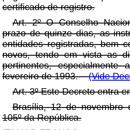
certificado de registro.
Art. 2º O Conselho Nacion
prazo de quinze dias, as ins
entidades registradas, bem 
novos, tendo em vista as di
pertinentes, especialmente
fevereiro de 1993.
(Vide Dec
Art. 3º Este Decreto entra e
Brasília, 12 de novembro
105º da República.