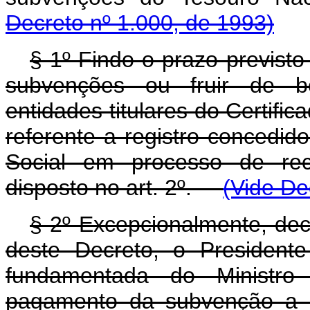
Decreto nº 1.000, de 1993)
§ 1º Findo o prazo previst
subvenções ou fruir de be
entidades titulares do Certific
referente a registro concedid
Social em processo de re
disposto no art. 2º.
(Vide De
§ 2º Excepcionalmente, dec
deste Decreto, o President
fundamentada do Ministro
pagamento da subvenção a e