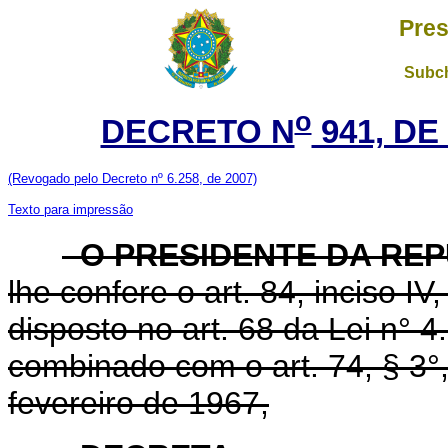
Pres
Subch
o
DECRETO N
941, DE
(Revogado pelo Decreto nº 6.258, de 2007)
Texto para impressão
O PRESIDENTE DA REP
lhe confere o art. 84, inciso IV
disposto no art. 68 da Lei n° 
combinado com o art. 74, § 3°,
fevereiro de 1967,