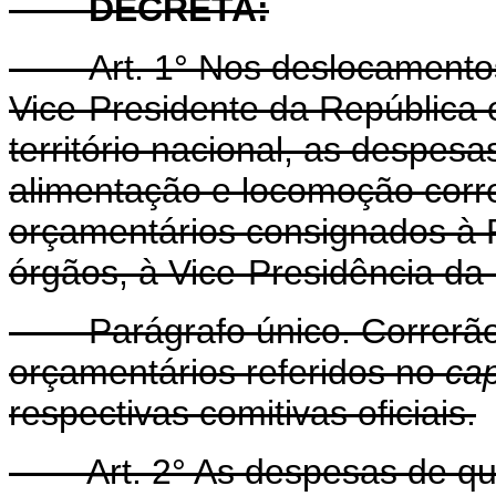
DECRETA:
Art. 1° Nos deslocamento
Vice-Presidente da República 
território nacional, as despes
alimentação e locomoção corr
orçamentários consignados à 
órgãos, à Vice-Presidência da 
Parágrafo único. Correrão, 
orçamentários referidos no
ca
respectivas comitivas oficiais.
Art. 2° As despesas de que t