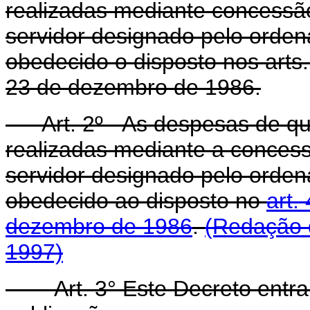
realizadas mediante concessã
servidor designado pelo orde
obedecido o disposto nos arts.
23 de dezembro de 1986.
Art. 2º - As despesas de qu
realizadas mediante a conces
servidor designado pelo orde
obedecido ao disposto no
art.
dezembro de 1986
.
(Redação 
1997)
Art. 3° Este Decreto entra 