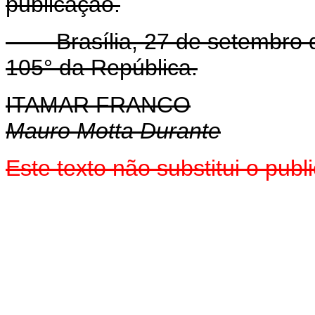
publicação.
Brasília, 27 de setembro de
105° da República.
ITAMAR FRANCO
Mauro Motta Durante
Este texto não substitui o pub