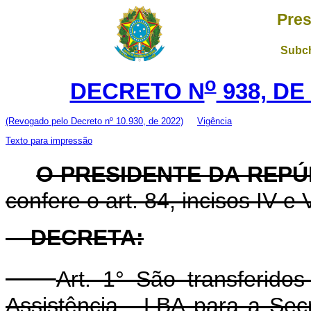
Pres
Subch
o
DECRETO N
938, DE
(Revogado pelo Decreto nº 10.930, de 2022)
Vigência
Texto para impressão
O PRESIDENTE DA REPÚ
confere o art. 84, incisos IV e 
DECRETA:
Art. 1° São transferido
Assistência - LBA para a Sec