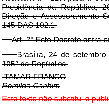
Presidência da República, 
Direção e Assessoramento S
145 DAS 102.1.
Art. 2° Este Decreto entra 
Brasília, 24 de setembr
105° da República.
ITAMAR FRANCO
Romildo Canhim
Este texto não substitui o pub