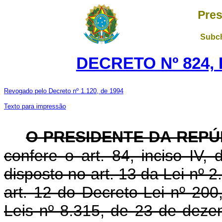
Pres
Subch
DECRETO Nº 824, 
Revogado pelo Decreto nº 1.120, de 1994
Texto para impressão
O PRESIDENTE DA REPÚ
confere o art. 84, inciso IV,
disposto no art. 13 da Lei nº 
art. 12 do Decreto-Lei nº 200
Leis nº 8.315, de 23 de deze