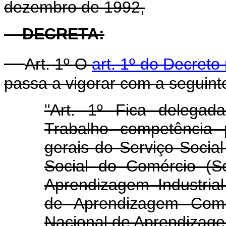
dezembro de 1992,
DECRETA:
Art. 1º O
art. 1º do Decret
passa a vigorar com a seguint
"Art. 1º Fica delegad
Trabalho competência 
gerais do Serviço Social
Social do Comércio (S
Aprendizagem Industrial
de Aprendizagem Come
Nacional de Aprendizage