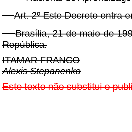
Art. 2º Este Decreto entra 
Brasília, 21 de maio de 19
República.
ITAMAR FRANCO
Alexis Stepanenko
Este texto não substitui o pu