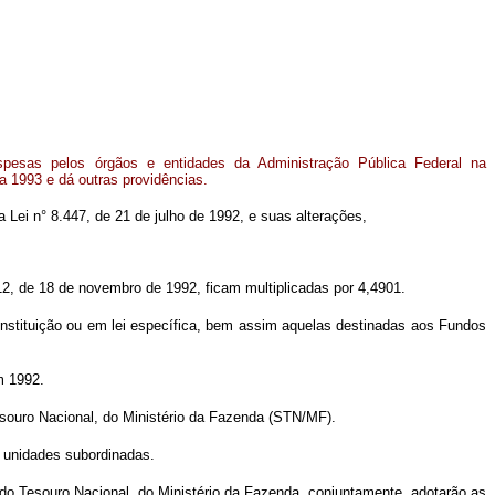
spesas pelos órgãos e entidades da Administração Pública Federal na
ra 1993 e dá outras providências.
da Lei n° 8.447, de 21 de julho de 1992, e suas alterações,
2, de 18 de novembro de 1992, ficam multiplicadas por 4,4901.
onstituição ou em lei específica, bem assim aquelas destinadas aos Fundos
m 1992.
souro Nacional, do Ministério da Fazenda (STN/MF).
s unidades subordinadas.
do Tesouro Nacional, do Ministério da Fazenda, conjuntamente, adotarão as