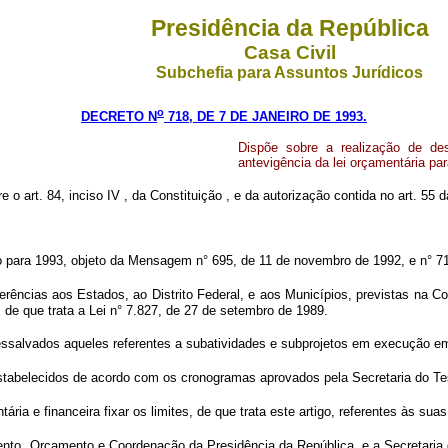
Presidência da República
Casa Civil
Subchefia para Assuntos Jurídicos
o
DECRETO N
718, DE 7 DE JANEIRO DE 1993.
Dispõe sobre a realização de de
antevigência da lei orçamentária pa
re o art. 84, inciso IV , da Constituição , e da autorização contida no art. 55 
o para 1993, objeto da Mensagem n° 695, de 11 de novembro de 1992, e n° 71
rências aos Estados, ao Distrito Federal, e aos Municípios, previstas na C
 de que trata a Lei n° 7.827, de 27 de setembro de 1989.
ssalvados aqueles referentes a subatividades e subprojetos em execução e
stabelecidos de acordo com os cronogramas aprovados pela Secretaria do Te
a e financeira fixar os limites, de que trata este artigo, referentes às sua
nto, Orçamento e Coordenação da Presidência da República, e a Secretaria 