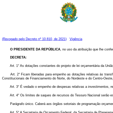
(Revogado pelo Decreto nº 10.810, de 2021)
Vigência
O PRESIDENTE DA REPÚBLICA
, no uso da atribuição que lhe confe
DECRETA:
Art. 1° As dotações constantes do projeto de lei orçamentária da Uniã
Art. 2° Ficam liberadas para empenho as dotações relativas às transfe
Constitucionais de Financiamento do Norte, do Nordeste e do Centro-Oeste,
Art. 3° É vedado o empenho de despesas relativas a investimentos, re
Art. 4° Os limites de saques de recursos do Tesouro Nacional serão e
Parágrafo único. Caberá aos órgãos setoriais de programação orçamentári
Art. 5° A Secretaria de Orçamento Federal, da Secretaria de Planejame