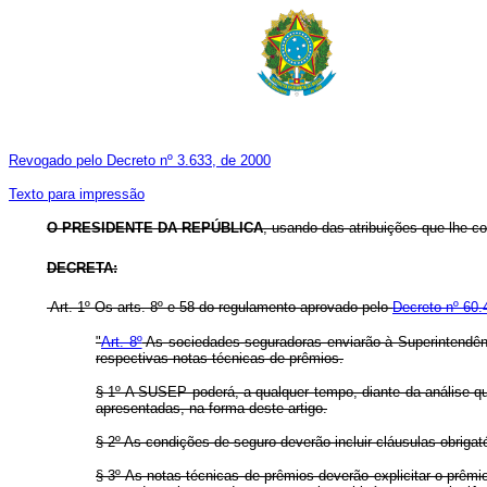
Revogado pelo Decreto nº 3.633, de 2000
Texto para impressão
O PRESIDENTE DA REPÚBLICA
, usando das atribuições que lhe con
DECRETA:
Art. 1º Os arts. 8º e 58 do regulamento aprovado pelo
Decreto nº 60.
"
Art. 8º
As sociedades seguradoras enviarão à Superintendên
respectivas notas técnicas de prêmios.
§ 1º A SUSEP poderá, a qualquer tempo, diante da análise que
apresentadas, na forma deste artigo.
§ 2º As condições de seguro deverão incluir cláusulas obriga
§ 3º As notas técnicas de prêmios deverão explicitar o prêm