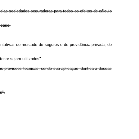
elas sociedades seguradoras para todos os efeitos de cálculo
 caso.
entativas do mercado de seguros e de previdência privada, de
erior sejam utilizadas".
das provisões técnicas, sendo sua aplicação idêntica à dessas
s".