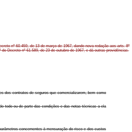
ecreto nº 60.459, de 13 de março de 1967, dando nova redação aos arts. 8º
 7º do Decreto nº 61.589, de 23 de outubro de 1967, e dá outras providências.
ões dos contratos de seguros que comercializarem, bem como
 do todo ou de parte das condições e das notas técnicas a ela
s parâmetros concernentes à mensuração do risco e dos custos