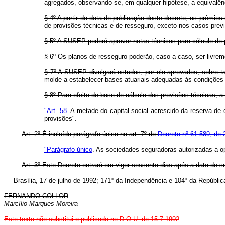
agregados, observando-se, em qualquer hipótese, a equivalên
§ 4º A partir da data de publicação deste decreto, os prêmi
de provisões técnicas e de resseguro, exceto nos casos previ
§ 5º A SUSEP poderá aprovar notas técnicas para cálculo de 
§ 6º Os planos de resseguro poderão, caso a caso, ser livre
§ 7º A SUSEP divulgará estudos, por ela aprovados, sobre ta
molde a estabelecer bases atuariais adequadas às condições 
§ 8º Para efeito de base de cálculo das provisões técnicas, a
"Art. 58
. A metade do capital social acrescido da reserva de
provisões".
Art. 2º É incluído parágrafo único no art. 7º do
Decreto nº 61.589, de 
"Parágrafo único
. As sociedades seguradoras autorizadas a o
Art. 3º Este Decreto entrará em vigor sessenta dias após a data de s
Brasília, 17 de julho de 1992; 171º da Independência e 104º da Repúblic
FERNANDO COLLOR
Marcílio Marques Moreira
Este texto não substitui o publicado no D.O.U. de 15.7.1992