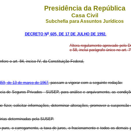
Presidência da República
Casa Civil
Subchefia para Assuntos Jurídicos
o
DECRETO N
605, DE 17 DE JULHO DE 1992.
Altera regulamento aprovado pelo D
e 58, inclui parágrafo único no art.
fere o art. 84, inciso IV, da Constituição Federal,
459, de 13 de março de 1967
, passam a vigorar com a seguinte redação:
cia de Seguros Privados - SUSEP, para análise e arquivamento, as condiç
 fizer, solicitar informações, determinar alterações, promover a suspensão
tórias determinadas pela SUSEP.
io puro, o carregamento, a taxa de juros, o fracionamento e todos os demai