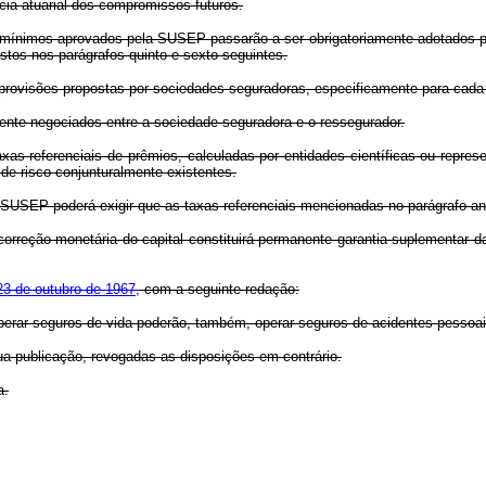
cia atuarial dos compromissos futuros.
os mínimos aprovados pela SUSEP passarão a ser obrigatoriamente adotados p
stos nos parágrafos quinto e sexto seguintes.
provisões propostas por sociedades seguradoras, especificamente para cada
mente negociados entre a sociedade seguradora e o ressegurador.
xas referenciais de prêmios, calculadas por entidades científicas ou repres
de risco conjunturalmente existentes.
 SUSEP poderá exigir que as taxas referenciais mencionadas no parágrafo ant
 correção monetária do capital constituirá permanente garantia suplementar 
23 de outubro de 1967,
com a seguinte redação:
perar seguros de vida poderão, também, operar seguros de acidentes pessoai
ua publicação, revogadas as disposições em contrário.
a.