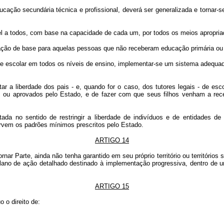
cação secundária técnica e profissional, deverá ser generalizada e tornar-s
el a todos, com base na capacidade de cada um, por todos os meios apropriad
ucação de base para aquelas pessoas que não receberam educação primária ou
de escolar em todos os níveis de ensino, implementar-se um sistema adequad
a liberdade dos pais - e, quando for o caso, dos tutores legais - de escol
 ou aprovados pelo Estado, e de fazer com que seus filhos venham a rece
da no sentido de restringir a liberdade de indivíduos e de entidades de cr
ervem os padrões mínimos prescritos pelo Estado.
ARTIGO 14
 Parte, ainda não tenha garantido em seu próprio território ou territórios s
lano de ação detalhado destinado à implementação progressiva, dentro de um
ARTIGO 15
 o direito de: