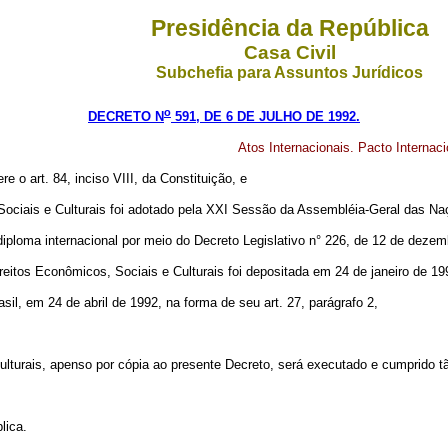
Presidência da República
Casa Civil
Subchefia para Assuntos Jurídicos
o
DECRETO N
591, DE 6 DE JULHO DE 1992.
Atos Internacionais. Pacto Internac
e o art. 84, inciso VIII, da Constituição, e
 Sociais e Culturais foi adotado pela XXI Sessão da Assembléia-Geral das 
iploma internacional por meio do Decreto Legislativo n° 226, de 12 de dezem
eitos Econômicos, Sociais e Culturais foi depositada em 24 de janeiro de 19
il, em 24 de abril de 1992, na forma de seu art. 27, parágrafo 2,
Culturais, apenso por cópia ao presente Decreto, será executado e cumprido 
lica.