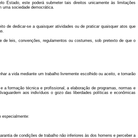
 Estado, este poderá submeter tais direitos unicamente às limitações
em uma sociedade democrática.
to de dedicar-se a quaisquer atividades ou de praticar quaisquer atos que
as.
de de leis, convenções, regulamentos ou costumes, sob pretexto de que o
nhar a vida mediante um trabalho livremente escolhido ou aceito, e tomarão
 e a formação técnica e profissional, a elaboração de programas, normas e
lvaguardem aos indivíduos o gozo das liberdades políticas e econômicas
m especialmente:
 garantia de condições de trabalho não inferiores às dos homens e perceber a