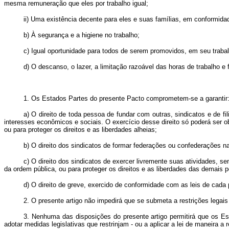
mesma remuneração que eles por trabalho igual;
ii) Uma existência decente para eles e suas famílias, em conformid
b) À segurança e a higiene no trabalho;
c) Igual oportunidade para todos de serem promovidos, em seu traba
d) O descanso, o lazer, a limitação razoável das horas de trabalho 
1. Os Estados Partes do presente Pacto comprometem-se a garantir
a) O direito de toda pessoa de fundar com outras, sindicatos e de f
interesses econômicos e sociais. O exercício desse direito só poderá ser 
ou para proteger os direitos e as liberdades alheias;
b) O direito dos sindicatos de formar federações ou confederações na
c) O direito dos sindicatos de exercer livremente suas atividades, 
da ordem pública, ou para proteger os direitos e as liberdades das demais 
d) O direito de greve, exercido de conformidade com as leis de cada 
2. O presente artigo não impedirá que se submeta a restrições legais
3. Nenhuma das disposições do presente artigo permitirá que os Est
adotar medidas legislativas que restrinjam - ou a aplicar a lei de maneira a 