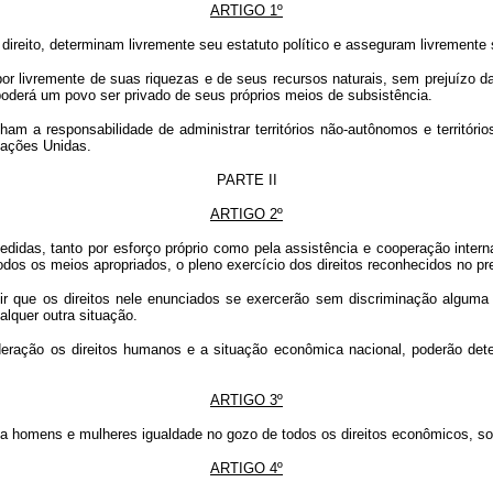
ARTIGO 1º
direito, determinam livremente seu estatuto político e asseguram livremente 
or livremente de suas riquezas e de seus recursos naturais, sem prejuízo d
 poderá um povo ser privado de seus próprios meios de subsistência.
m a responsabilidade de administrar territórios não-autônomos e território
Nações Unidas.
PARTE II
ARTIGO 2º
idas, tanto por esforço próprio como pela assistência e cooperação intern
dos os meios apropriados, o pleno exercício dos direitos reconhecidos no pre
ue os direitos nele enunciados se exercerão sem discriminação alguma por 
alquer outra situação.
ração os direitos humanos e a situação econômica nacional, poderão dete
ARTIGO 3º
homens e mulheres igualdade no gozo de todos os direitos econômicos, soc
ARTIGO 4º