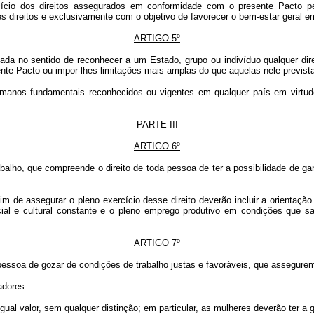
io dos direitos assegurados em conformidade com o presente Pacto pelo
s direitos e exclusivamente com o objetivo de favorecer o bem-estar geral 
ARTIGO 5º
da no sentido de reconhecer a um Estado, grupo ou indivíduo qualquer direi
sente Pacto ou impor-lhes limitações mais amplas do que aquelas nele previst
humanos fundamentais reconhecidos ou vigentes em qualquer país em virtu
PARTE III
ARTIGO 6º
alho, que compreende o direito de toda pessoa de ter a possibilidade de ga
 de assegurar o pleno exercício desse direito deverão incluir a orientação
ial e cultural constante e o pleno emprego produtivo em condições que sa
ARTIGO 7º
pessoa de gozar de condições de trabalho justas e favoráveis, que assegure
adores:
igual valor, sem qualquer distinção; em particular, as mulheres deverão ter a