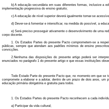
b) A educação secundária em suas diferentes formas, inclusive a edu
implementação progressiva do ensino gratuito;
c) A educação de nível superior deverá igualmente tornar-se acessív
d) Dever-se-á fomentar e intensificar, na medida do possível, a ed
e) Será preciso prosseguir ativamente o desenvolvimento de uma re
corpo docente.
1. Os Estados Partes do presente Pacto comprometem-se a respeitar 
públicas, sempre que atendam aos padrões mínimos de ensino prescritos
convicções.
2.Nenhuma das disposições do presente artigo poderá ser interpreta
enunciados no parágrafo 1 do presente artigo e que essas instituições obs
Todo Estado Parte do presente Pacto que, no momento em que se tornar
compromete a elaborar e a adotar, dentro de um prazo de dois anos, um p
educação primária obrigatória e gratuita para todos.
1. Os Estados Partes do presente Pacto reconhecem a cada indivíduo
a) Participar da vida cultural;