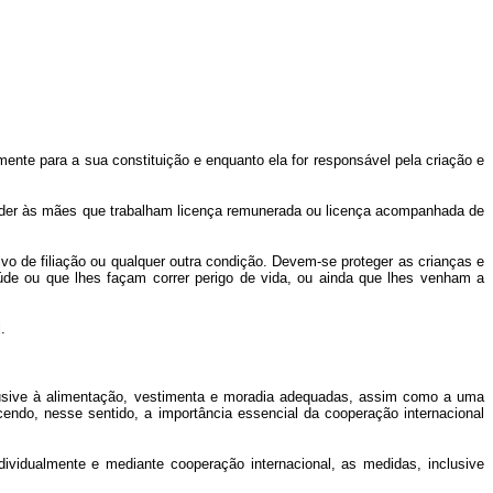
ente para a sua constituição e enquanto ela for responsável pela criação e
ceder às mães que trabalham licença remunerada ou licença acompanhada de
o de filiação ou qualquer outra condição. Devem-se proteger as crianças e
de ou que lhes façam correr perigo de vida, ou ainda que lhes venham a
.
clusive à alimentação, vestimenta e moradia adequadas, assim como a uma
ndo, nesse sentido, a importância essencial da cooperação internacional
ividualmente e mediante cooperação internacional, as medidas, inclusive