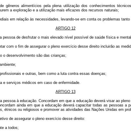
e gêneros alimentícios pela plena utilização dos conhecimentos técnicos e
rem a exploração e a utilização mais eficazes dos recursos naturais;
undiais em relação às necessidades, levando-se em conta os problemas tanto
ARTIGO 12
 pessoa de desfrutar o mais elevado nível possível de saúde física e mental
ar com o fim de assegurar o pleno exercício desse direito incluirão as med
omo o desenvolvimento são das crianças;
 ambiente;
rofissionais e outras, bem como a luta contra essas doenças;
ca e serviços médicos em caso de enfermidade.
ARTIGO 13
oda pessoa à educação. Concordam em que a educação deverá visar ao pleno 
 Concordam ainda em que a educação deverá capacitar todas as pessoas a pa
ais, étnicos ou religiosos e promover as atividades das Nações Unidas em pr
ivo de assegurar o pleno exercício desse direito:
te a todos;