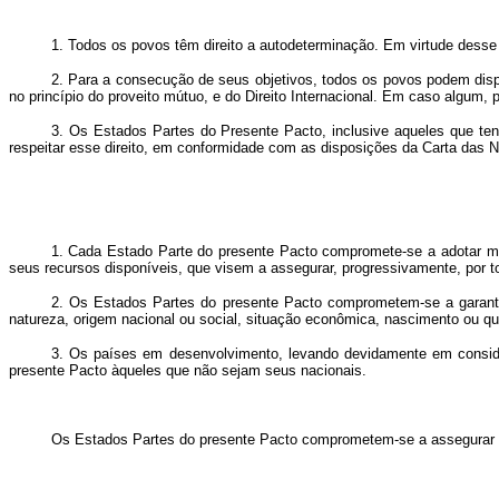
1. Todos os povos têm direito a autodeterminação. Em virtude desse 
2. Para a consecução de seus objetivos, todos os povos podem disp
no princípio do proveito mútuo, e do Direito Internacional. Em caso algum,
3. Os Estados Partes do Presente Pacto, inclusive aqueles que tenha
respeitar esse direito, em conformidade com as disposições da Carta das 
1. Cada Estado Parte do presente Pacto compromete-se a adotar med
seus recursos disponíveis, que visem a assegurar, progressivamente, por to
2. Os Estados Partes do presente Pacto comprometem-se a garantir q
natureza, origem nacional ou social, situação econômica, nascimento ou qu
3. Os países em desenvolvimento, levando devidamente em conside
presente Pacto àqueles que não sejam seus nacionais.
Os Estados Partes do presente Pacto comprometem-se a assegurar a 