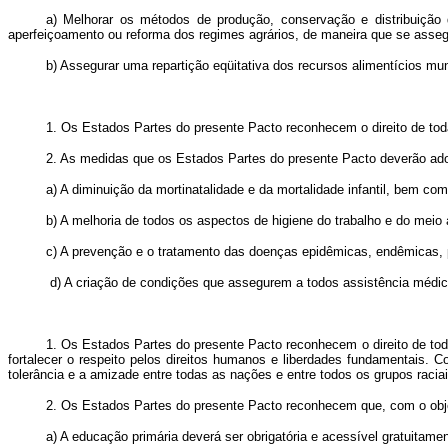
a) Melhorar os métodos de produção, conservação e distribuição d
aperfeiçoamento ou reforma dos regimes agrários, de maneira que se assegu
b) Assegurar uma repartição eqüitativa dos recursos alimentícios m
1. Os Estados Partes do presente Pacto reconhecem o direito de toda
2. As medidas que os Estados Partes do presente Pacto deverão adot
a) A diminuição da mortinatalidade e da mortalidade infantil, bem c
b) A melhoria de todos os aspectos de higiene do trabalho e do meio
c) A prevenção e o tratamento das doenças epidêmicas, endêmicas, p
d) A criação de condições que assegurem a todos assistência médi
1. Os Estados Partes do presente Pacto reconhecem o direito de t
fortalecer o respeito pelos direitos humanos e liberdades fundamentais.
tolerância e a amizade entre todas as nações e entre todos os grupos raci
2. Os Estados Partes do presente Pacto reconhecem que, com o objet
a) A educação primária deverá ser obrigatória e acessível gratuitamen