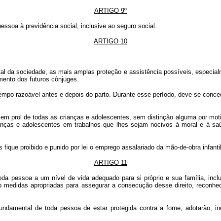
ARTIGO 9º
ssoa à previdência social, inclusive ao seguro social.
ARTIGO 10
al da sociedade, as mais amplas proteção e assistência possíveis, especialm
mento dos futuros cônjuges.
empo razoável antes e depois do parto. Durante esse período, deve-se con
em prol de todas as crianças e adolescentes, sem distinção alguma por motiv
anças e adolescentes em trabalhos que lhes sejam nocivos à moral e à saú
ique proibido e punido por lei o emprego assalariado da mão-de-obra infantil
ARTIGO 11
oda pessoa a um nível de vida adequado para si próprio e sua família, in
 medidas apropriadas para assegurar a consecução desse direito, reconhece
undamental de toda pessoa de estar protegida contra a fome, adotarão, ind