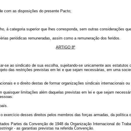
ade com as disposições do presente Pacto;
lho, à categoria superior que lhes corresponda, sem outras considerações qu
e férias periódicas remuneradas, assim como a remuneração dos feridos.
ARTIGO 8º
:
iliar-se ao sindicato de sua escolha, sujeitando-se unicamente aos estatuto
objeto das restrições previstas em lei e que sejam necessárias, em uma soci
cionais e o direito destas de formar organizações sindicais internacionais ou
sem quaisquer limitações além daquelas previstas em lei e que sejam necess
pessoas:
país.
 o exercício desses direitos pelos membros das forças armadas, da política 
ados Partes da Convenção de 1948 da Organização Internacional do Trabalho,
restringir - as garantias previstas na referida Convenção.