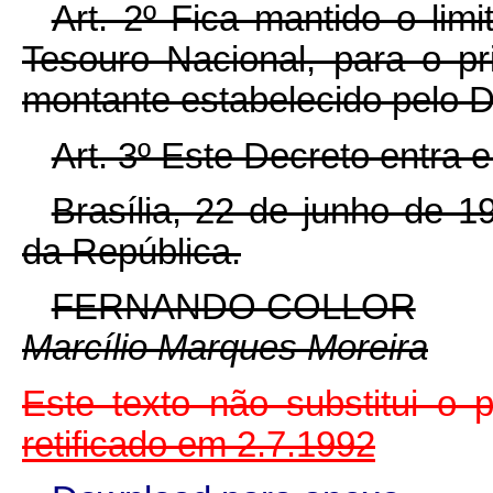
Art. 2º Fica mantido o lim
Tesouro Nacional, para o pr
montante estabelecido pelo D
Art. 3º Este Decreto entra 
Brasília, 22 de junho de 
da República.
FERNANDO COLLOR
Marcílio Marques Moreira
Este texto não substitui o
retificado em 2.7.1992