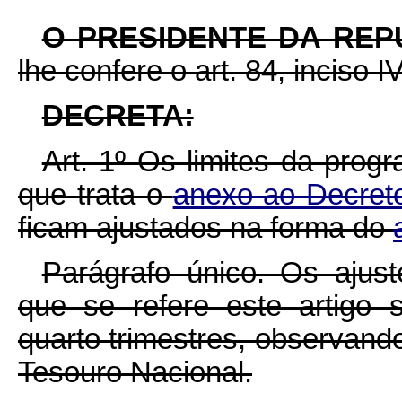
O PRESIDENTE DA REP
lhe confere o art. 84, inciso I
DECRETA:
Art. 1º Os limites da prog
que trata o
anexo ao Decret
ficam ajustados na forma do
Parágrafo único. Os ajus
que se refere este artigo
quarto trimestres, observando
Tesouro Nacional.