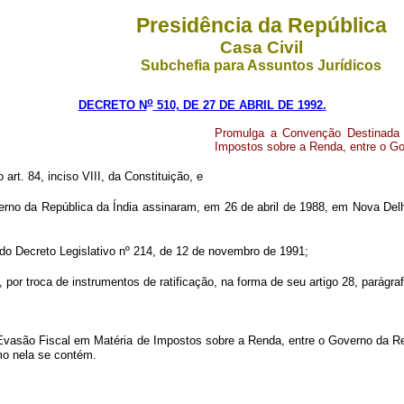
Presidência da República
Casa Civil
Subchefia para Assuntos Jurídicos
o
DECRETO N
510, DE 27 DE ABRIL DE 1992.
Promulga a Convenção Destinada 
Impostos sobre a Renda, entre o Go
 art. 84, inciso VIII, da Constituição, e
rno da República da Índia assinaram, em 26 de abril de 1988, em Nova Delh
o Decreto Legislativo nº 214, de 12 de novembro de 1991;
r troca de instrumentos de ratificação, na forma de seu artigo 28, parágraf
 Evasão Fiscal em Matéria de Impostos sobre a Renda, entre o Governo da Re
mo nela se contém.