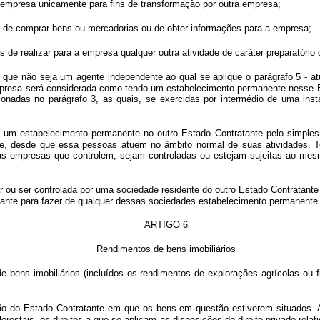
empresa unicamente para fins de transformação por outra empresa;
s de comprar bens ou mercadorias ou de obter informações para a empresa;
de realizar para a empresa qualquer outra atividade de caráter preparatório o
 que não seja um agente independente ao qual se aplique o parágrafo 5 - 
mpresa será considerada como tendo um estabelecimento permanente nesse Es
onadas no parágrafo 3, as quais, se exercidas por intermédio de uma insta
m estabelecimento permanente no outro Estado Contratante pelo simples f
nte, desde que essa pessoas atuem no âmbito normal de suas atividades. T
as empresas que controlem, sejam controladas ou estejam sujeitas ao mes
 ou ser controlada por uma sociedade residente do outro Estado Contratante 
tante para fazer de qualquer dessas sociedades estabelecimento permanente 
ARTIGO 6
Rendimentos de bens imobiliários
bens imobiliários (incluídos os rendimentos de explorações agrícolas ou fl
lação do Estado Contratante em que os bens em questão estiverem situados.
restais, os direitos a que se aplicam as disposições do direito privado relativ