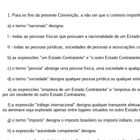
1. Para os fins da presente Convenção, a não ser que o contexto imponha
a) o termo "nacionais" designa:
I - todas as pessoas físicas que possuam a nacionalidade de um Estado
II - todas as pessoas jurídicas, sociedades de pessoas e associações c
b) as expressões "um Estado Contratante" e "o outro Estado Contratante
c) o termo "pessoa" abrange uma pessoa física, uma sociedade e qualquer
d) o termo "sociedade" designa qualquer pessoa jurídica ou qualquer enti
e) as expressões "empresa de um Estado Contratante" e "empresa do o
por um residente do outro Estado Contratante;
f) a expressão "tráfego internacional" designa qualquer transporte efe
ou aeronave seja explorado apenas entre lugares situados no outro Estado 
g) o termo "imposto" designa o imposto brasileiro ou imposto indiano, co
h) a expressão "autoridade competente" designa: