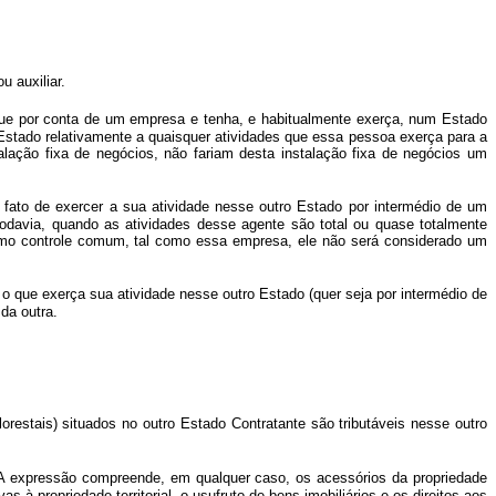
u auxiliar.
atue por conta de um empresa e tenha, e habitualmente exerça, num Estado
tado relativamente a quaisquer atividades que essa pessoa exerça para a
lação fixa de negócios, não fariam desta instalação fixa de negócios um
ato de exercer a sua atividade nesse outro Estado por intermédio de um
odavia, quando as atividades desse agente são total ou quase totalmente
mo controle comum, tal como essa empresa, ele não será considerado um
o que exerça sua atividade nesse outro Estado (quer seja por intermédio de
da outra.
orestais) situados no outro Estado Contratante são tributáveis nesse outro
 A expressão compreende, em qualquer caso, os acessórios da propriedade
as à propriedade territorial, o usufruto de bens imobiliários e os direitos aos