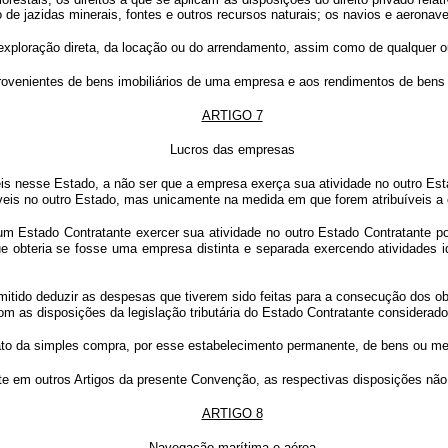
de jazidas minerais, fontes e outros recursos naturais; os navios e aeronave
exploração direta, da locação ou do arrendamento, assim como de qualquer ou
rovenientes de bens imobiliários de uma empresa e aos rendimentos de bens i
ARTIGO 7
Lucros das empresas
is nesse Estado, a não ser que a empresa exerça sua atividade no outro Es
táveis no outro Estado, mas unicamente na medida em que forem atribuíveis 
m Estado Contratante exercer sua atividade no outro Estado Contratante po
e obteria se fosse uma empresa distinta e separada exercendo atividades i
itido deduzir as despesas que tiverem sido feitas para a consecução dos ob
 as disposições da legislação tributária do Estado Contratante considerado e
ato da simples compra, por esse estabelecimento permanente, de bens ou me
em outros Artigos da presente Convenção, as respectivas disposições não s
ARTIGO 8
Navegação marítima e aérea