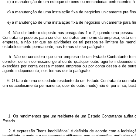
c) a manutenção de um estoque de bens ou mercadorias pertencentes à 
d) a manutenção de uma instalação fixa de negócios unicamente pra fin
e) a manutenção de uma instalação fixa de negócios unicamente para fins 
4. Não obstante o disposto nos parágrafos 1 e 2, quando uma pessoa -
Contratante poderes para concluir contratos em nome da empresa, esta e
empresa, a não ser que as atividades de tal pessoa se limitem às menci
estabelecimento permanente, nos temos desse parágrafo.
5. Não se considera que uma empresa de um Estado Contratante tem u
corretor, de um comissário geral ou de qualquer outro agente independe
exercidas por conta dessa mesma empresa ou por conta dessa e de outr
agente independente, nos termos deste parágrafo.
6. O fato de uma sociedade residente de um Estado Contratante controlar
um estabelecimento permanente, quer de outro modo) não é, por si só, bas
1. Os rendimentos que um residente de um Estado Contratante aufira de 
Estado.
2. A expressão "bens imobiliários" é definida de acordo com a legis
imobiliária, o gado e o equipamento utilizados nas explorações agrícolas e flo