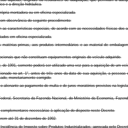
co e a direção hidráulica.
própria montadora ou em oficina especializada.
 com observância do seguinte procedimento:
m as características especiais, de acordo com as necessidades físicas dos a
tados em oficina especializada.
s matérias-primas, aos produtos intermediários e ao material de embalagem 
pcionais que não constituam equipamentos originais do veículo adquirido.
.199, de 1991, somente poderá ser utilizado uma vez para a aquisição de um veí
ncionado no art. 1°, antes de três anos da data de sua aquisição, a pessoas
sado, monetariamente corrigido.
da o alienante ao pagamento de multa e de juros moratórios previstos na legi
Federal, Secretaria da Fazenda Nacional, do Ministério da Economia, Fazen
 complementares necessárias à aplicação do disposto neste Decreto.
rerem até 31 de dezembro de 1992.
Incidência do Imposto sobre Produtos Industrializados, aprovada pelo Decret