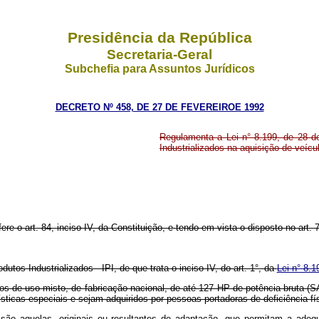
Presidência da República
Secretaria-Geral
Subchefia para Assuntos Jurídicos
DECRETO Nº 458, DE 27 DE FEVEREIROE 1992
Regulamenta a Lei n° 8.199, de 28 d
Industrializados na aquisição de veícu
fere o art. 84, inciso IV, da Constituição, e tendo em vista o disposto no art. 
tos Industrializados - IPI, de que trata o inciso IV, do art. 1°, da
Lei n° 8.
os de uso misto, de fabricação nacional, de até 127 HP de potência bruta (S
ticas especiais e sejam adquiridos por pessoas portadoras de deficiência fí
e são aquelas, originais ou resultantes de adaptação, que permitam a adequ