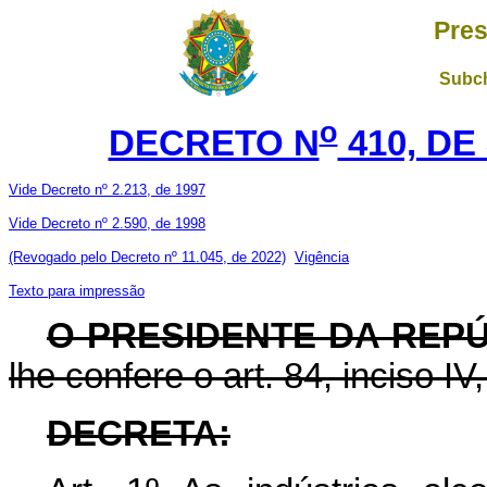
Pres
Subch
o
DECRETO N
410, DE
Vide Decreto nº 2.213, de 1997
Vide Decreto nº 2.590, de 1998
(Revogado pelo Decreto nº 11.045, de 2022)
Vigência
Texto para impressão
O PRESIDENTE DA REP
lhe confere o art. 84, inciso IV
DECRETA: