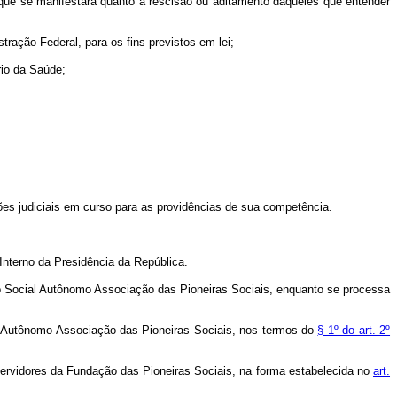
 que se manifestará quanto à rescisão ou aditamento daqueles que entender
tração Federal, para os fins previstos em lei;
rio da Saúde;
es judiciais em curso para as providências de sua competência.
 Interno da Presidência da República.
o Social Autônomo Associação das Pioneiras Sociais, enquanto se processa
ial Autônomo Associação das Pioneiras Sociais, nos termos do
§ 1º do art. 2º
 servidores da Fundação das Pioneiras Sociais, na forma estabelecida no
art.