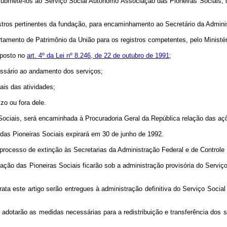
a submetê-los ao Serviço Social Autônomo Associação das Pioneiras Sociais,
istros pertinentes da fundação, para encaminhamento ao Secretário da Adminis
tamento de Patrimônio da União para os registros competentes, pelo Ministé
sposto no
art. 4º da Lei nº 8.246, de 22 de outubro de 1991
;
essário ao andamento dos serviços;
ais das atividades;
zo ou fora dele.
ociais, será encaminhada à Procuradoria Geral da República relação das açõ
as Pioneiras Sociais expirará em 30 de junho de 1992.
o processo de extinção às Secretarias da Administração Federal e de Controle
ção das Pioneiras Sociais ficarão sob a administração provisória do Serviç
rata este artigo serão entregues à administração definitiva do Serviço Soc
 adotarão as medidas necessárias para a redistribuição e transferência dos