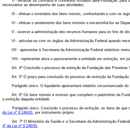
II - levantar os contratos e convênios firmados pela Fundação, par
necessários ao desempenho de suas atividades;
III - efetuar o inventário dos bens móveis, confrontando-o com os reg
IV - efetuar o arrolamento dos bens imóveis e encaminhá-los ao Depar
V - exercer a administração dos recursos humanos para os fins do di
VI - articular-se com os órgãos da Administração Federal quando nec
VII - apresentar à Secretaria da Administração Federal relatórios mens
VIII - representar ativa e passivamente a entidade em extinção, em juí
Art.
4º Concluído o processo de extinção da Fundação das Pioneiras S
Art.
5º O prazo para conclusão do processo de extinção da Fundação d
Parágrafo único. O liquidante apresentará relatório circunstanciado d
Art. 6º Os bens móveis e imóveis que compõem o patrimônio da Funda
a extinção daquela entidade.
Parágrafo único. Concluído o processo de extinção, os bens de que t
da Lei nº 8.246/91
, por instrumento próprio.
Art.
7º O Ministério da Saúde e a Secretaria da Administração Federal
4º da Lei nº 8.246/91
.