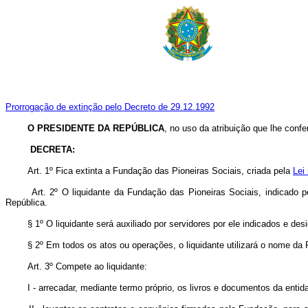
Prorrogação de extinção pelo Decreto de 29.12.1992
O PRESIDENTE DA REPÚBLICA
, no uso da atribuição que lhe confer
DECRETA:
Art. 1º Fica extinta a Fundação das Pioneiras Sociais, criada pela
Lei
Art.
2º O liquidante da Fundação das Pioneiras Sociais, indicado pe
República.
§ 1º O liquidante será auxiliado por servidores por ele indicados e de
§ 2º Em todos os atos ou operações, o liquidante utilizará o nome d
Art.
3º Compete ao liquidante:
I - arrecadar, mediante termo próprio, os livros e documentos da entid