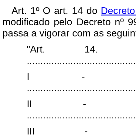
Art. 1º O art. 14 do
Decreto
modificado pelo Decreto nº 
passa a vigorar com as seguin
"Art. 14. ................
........................................
I - ...................
........................................
II - ...................
........................................
III - ..................