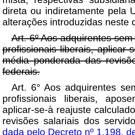
direta ou indiretamente pela 
alterações introduzidas neste 
Art. 6º Aos adquirentes sem
profissionais liberais, aplica
média ponderada das revisões
federais.
Art. 6° Aos adquirentes se
profissionais liberais, apo
aplicar-se-à reajuste calcul
revisões salariais dos serv
dada pelo Decreto nº 1.198, d