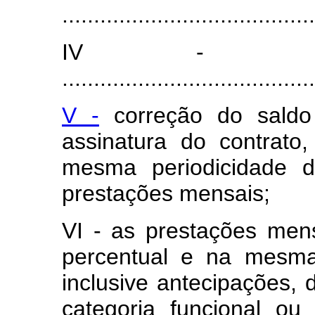
........................................
IV - ...................
........................................
V -
correção do saldo
assinatura do contrat
mesma periodicidade d
prestações mensais;
VI - as prestações men
percentual e na mesma 
inclusive antecipações, 
categoria funcional ou 