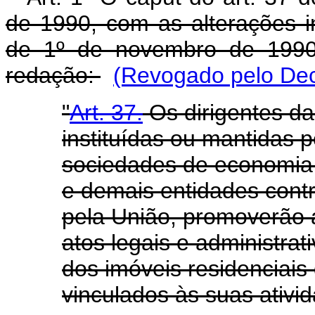
de 1990, com as alterações i
de 1º de novembro de 1990,
redação:
(Revogado pelo Dec
"
Art. 37.
Os dirigentes da
instituídas ou mantidas 
sociedades de economia m
e demais entidades contr
pela União, promoverão a
atos legais e administrat
dos imóveis residenciais
vinculados às suas ativi