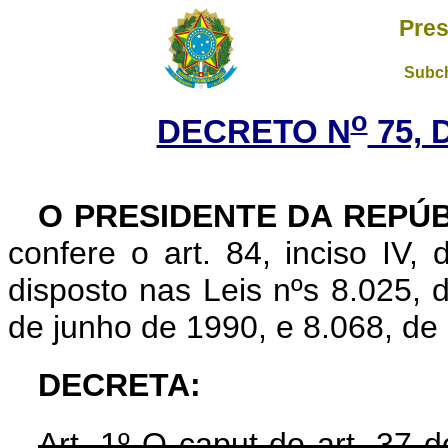
Pres
Subch
o
DECRETO N
75, 
O PRESIDENTE DA REPÚ
confere o art. 84, inciso IV,
disposto nas Leis nºs 8.025, 
de junho de 1990, e 8.068, de 
DECRETA:
Art. 1º O caput do art. 37 