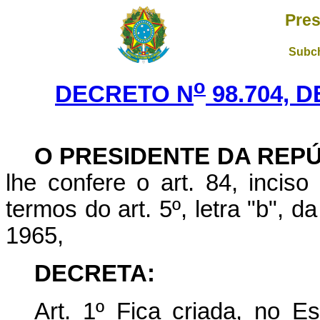
Pres
Subch
o
DECRETO N
98.704, 
O PRESIDENTE DA REP
lhe confere o art. 84, inciso
termos do art. 5º, letra "b", 
1965,
DECRETA:
Art. 1º Fica criada, no E