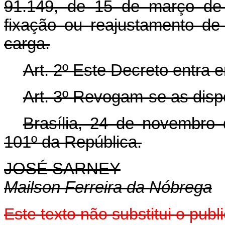
91.149, de 15 de março de 
fixação ou reajustamento de t
carga.
Art. 2º Este Decreto entra 
Art. 3º Revogam-se as disp
Brasília, 24 de novembro
101º da República.
JOSÉ SARNEY
Mailson Ferreira da Nóbrega
Este texto não substitui o pub