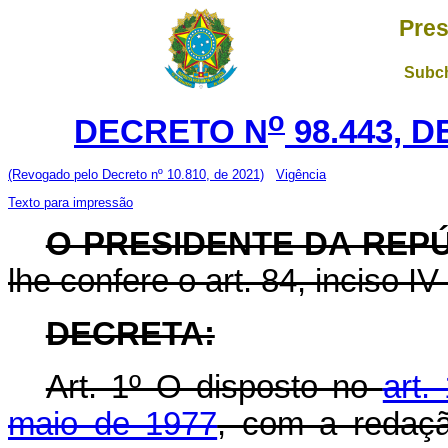
Pres
Subch
o
DECRETO N
98.443, 
(Revogado pelo Decreto nº 10.810, de 2021)
Vigência
Texto para impressão
O PRESIDENTE DA REP
lhe confere o art. 84, inciso IV
DECRETA:
Art. 1º O disposto no
art.
maio de 1977
, com a redaçã