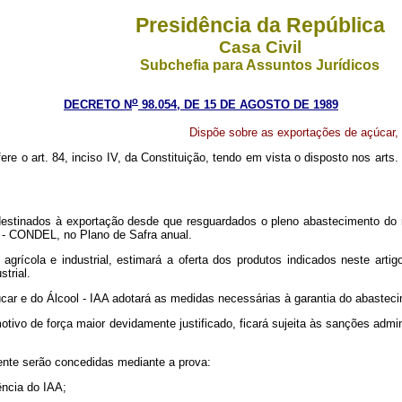
Presidência da República
Casa Civil
Subchefia para Assuntos Jurídicos
o
DECRETO N
98.054, DE 15 DE AGOSTO DE 1989
Dispõe sobre as exportações de açúcar, á
fere o art. 84, inciso IV, da Constituição, tendo em vista o disposto nos arts
er destinados à exportação desde que resguardados o pleno abastecimento d
l - CONDEL, no Plano de Safra anual.
grícola e industrial, estimará a oferta dos produtos indicados neste art
trial.
çúcar e do Álcool - IAA adotará as medidas necessárias à garantia do abastec
motivo de força maior devidamente justificado, ficará sujeita às sanções admin
mente serão concedidas mediante a prova:
ência do IAA;