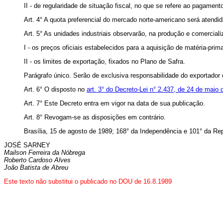
II - de regularidade de situação fiscal, no que se refere ao pagament
Art. 4° A quota preferencial do mercado norte-americano será atendid
Art. 5° As unidades industriais observarão, na produção e comercial
I - os preços oficiais estabelecidos para a aquisição de matéria-pri
II - os limites de exportação, fixados no Plano de Safra.
Parágrafo único. Serão de exclusiva responsabilidade do exportado
Art. 6° O disposto no
art. 3° do Decreto-Lei n° 2.437, de 24 de maio
Art. 7° Este Decreto entra em vigor na data de sua publicação.
Art. 8° Revogam-se as disposições em contrário.
Brasília, 15 de agosto de 1989; 168° da Independência e 101° da Rep
JOSÉ SARNEY
Mailson Ferreira da Nóbrega
Roberto Cardoso Alves
João Batista de Abreu
Este texto não substitui o publicado no DOU de 16.8.1989