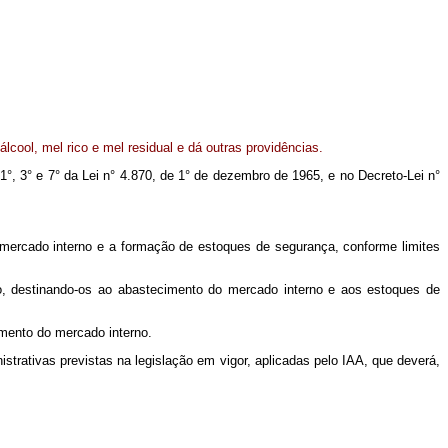
lcool, mel rico e mel residual e dá outras providências.
. 1°, 3° e 7° da Lei n° 4.870, de 1° de dezembro de 1965, e no Decreto-Lei n°
o mercado interno e a formação de estoques de segurança, conforme limites
igo, destinando-os ao abastecimento do mercado interno e aos estoques de
imento do mercado interno.
istrativas previstas na legislação em vigor, aplicadas pelo IAA, que deverá,