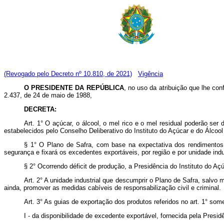
(Revogado pelo Decreto nº 10.810, de 2021)
Vigência
O PRESIDENTE DA REPÚBLICA
, no uso da atribuição que lhe con
2.437, de 24 de maio de 1988,
DECRETA:
Art. 1° O açúcar, o álcool, o mel rico e o mel residual poderão s
estabelecidos pelo Conselho Deliberativo do Instituto do Açúcar e do Álcoo
§ 1° O Plano de Safra, com base na expectativa dos rendimentos a
segurança e fixará os excedentes exportáveis, por região e por unidade indus
§ 2° Ocorrendo déficit de produção, a Presidência do Instituto do A
Art. 2° A unidade industrial que descumprir o Plano de Safra, salvo 
ainda, promover as medidas cabíveis de responsabilização civil e criminal.
Art. 3° As guias de exportação dos produtos referidos no art. 1° so
I - da disponibilidade de excedente exportável, fornecida pela Presid