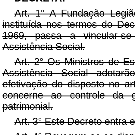
Art. 1° A Fundação Legião
instituída nos termos do De
1969, passa a vincular-se
Assistência Social.
Art. 2° Os Ministros de Es
Assistência Social adotarã
efetivação do disposto no ar
concerne ao controle da ge
patrimonial.
Art. 3° Este Decreto entra 