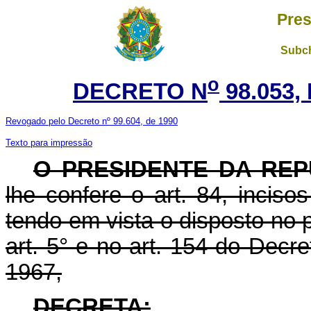
Pres
Subch
o
DECRETO N
98.053,
Revogado pelo Decreto nº 99.604, de 1990
Texto para impressão
O PRESIDENTE DA REP
lhe confere o art. 84, incisos
tendo em vista o disposto no p
art. 5° e no art. 154 do Decre
1967,
DECRETA: