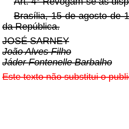
Art. 4° Revogam-se as disp
Brasília, 15 de agosto de
da República.
JOSÉ SARNEY
João Alves Filho
Jáder Fontenelle Barbalho
Este texto não substitui o pu