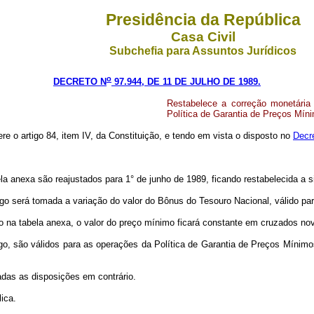
Presidência da República
Casa Civil
Subchefia para Assuntos Jurídicos
o
DECRETO N
97.944, DE 11 DE JULHO DE 1989.
Restabelece a correção monetária
Política de Garantia de Preços Mín
ere o artigo 84, item IV, da Constituição, e tendo em vista o disposto no
Decr
la anexa são reajustados para 1° de junho de 1989, ficando restabelecida a 
igo será tomada a variação do valor do Bônus do Tesouro Nacional, válido pa
do na tabela anexa, o valor do preço mínimo ficará constante em cruzados no
go, são válidos para as operações da Política de Garantia de Preços Mínimo
adas as disposições em contrário.
ica.