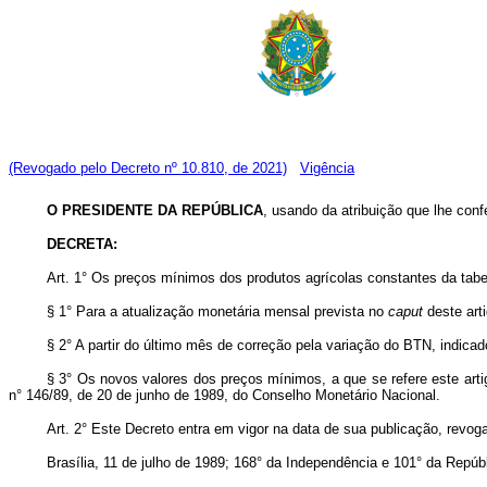
(Revogado pelo Decreto nº 10.810, de 2021)
Vigência
O PRESIDENTE DA REPÚBLICA
, usando da atribuição que lhe conf
DECRETA:
Art. 1° Os preços mínimos dos produtos agrícolas constantes da tabe
§ 1° Para a atualização monetária mensal prevista no
caput
deste art
§ 2° A partir do último mês de correção pela variação do BTN, indica
§ 3° Os novos valores dos preços mínimos, a que se refere este arti
n° 146/89, de 20 de junho de 1989, do Conselho Monetário Nacional.
Art. 2° Este Decreto entra em vigor na data de sua publicação, revog
Brasília, 11 de julho de 1989; 168° da Independência e 101° da Repúbl