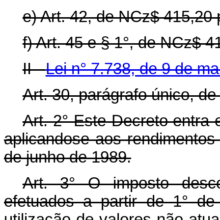
e) Art. 42, de NCz$ 415,20
f) Art. 45 e § 1°, de NCz$ 
II -
Lei n° 7.738, de 9 de m
Art. 30, parágrafo único, 
Art. 2° Este Decreto entra
aplicando­se aos rendimentos 
de junho de 1989.
Art. 3° O imposto desc
efetuados a partir de 1° d
utilização de valores não at