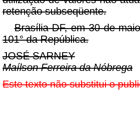
retenção subseqüente.
Brasília-DF, em 30 de mai
101° da República.
JOSÉ SARNEY
Maílson Ferreira da Nóbrega
Este texto não substitui o pub