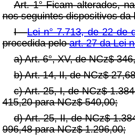
Art. 1° Ficam alterados, n
nos seguintes dispositivos da 
I -
Lei n° 7.713, de 22 de
procedida pelo
art. 27 da Lei 
a) Art. 6°, XV, de NCz$ 34
b) Art. 14, II, de NCz$ 27,
c) Art. 25, I, de NCz$ 1.3
415,20 para NCz$ 540,00;
d) Art. 25, II, de NCz$ 1.
996,48 para NCz$ 1.296,00;