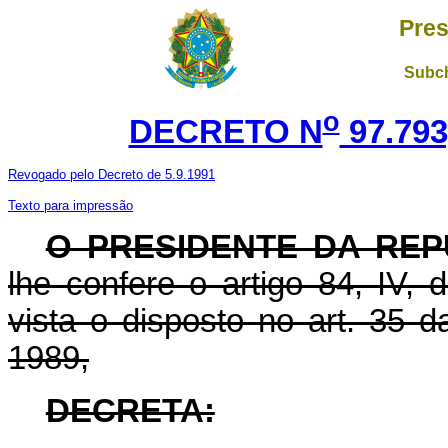
Pres
Subch
o
DECRETO N
97.793
Revogado pelo Decreto de 5.9.1991
Texto para impressão
O PRESIDENTE DA REP
lhe confere o artigo 84, IV,
vista o disposto no art. 35 d
1989,
DECRETA: