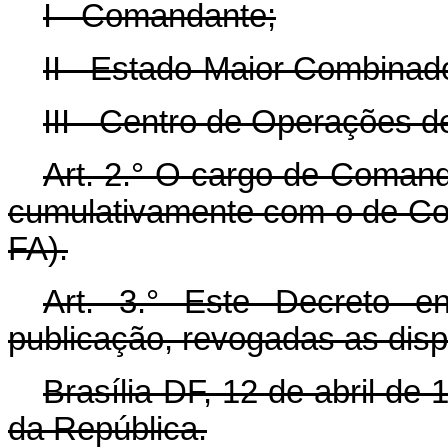
I - Comandante;
II - Estado-Maior Combinad
III - Centro de Operações 
Art.
2.° O cargo de Coman
cumulativamente com o de Co
FA).
Art.
3.° Este Decreto en
publicação, revogadas as disp
Brasília-DF, 12 de abril de
da República.