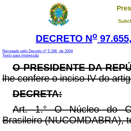
Pres
Subch
o
DECRETO N
97.655
Revogado pelo Decreto nº 5.196, de 2004
Texto para impressão
O PRESIDENTE DA REP
lhe confere o inciso IV do arti
DECRETA:
Art.
1.° O Núcleo do Co
Brasileiro (NUCOMDABRA), tem