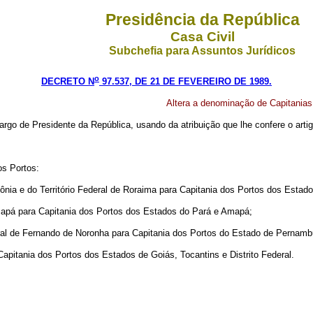
Presidência da República
Casa Civil
Subchefia para Assuntos Jurídicos
o
DECRETO N
97.537, DE 21 DE FEVEREIRO DE 1989.
Altera a denominação de Capitanias
cargo de Presidente da República, usando da atribuição que lhe confere o artig
os Portos:
ônia e do Território Federal de Roraima para Capitania dos Portos dos Esta
 Amapá para Capitania dos Portos dos Estados do Pará e Amapá;
eral de Fernando de Noronha para Capitania dos Portos do Estado de Pernamb
Capitania dos Portos dos Estados de Goiás, Tocantins e Distrito Federal.